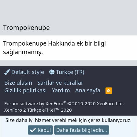
Trompokenupe
Trompokenupe Hakkında ek bir bilgi
sağlanmamış.
Default style
Türkçe (TR)
Bize ulaşın
Şartlar ve kurallar
Gizlilik politikası
Yardım
Ana sayfa
R
S
S
®
Forum software by XenForo
© 2010-2020 XenForo Ltd.
XenForo 2 Türkçe eTiKeT™ 2020
Size daha iyi hizmet verebilmek için çerez kullanıyoruz.
Kabul
Daha fazla bilgi edin…