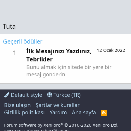
Tuta
Geçerli ödüller
İlk Mesajınızı Yazdınız,
12 Ocak 2022
1
Tebrikler
Bunu almak için sitede bir yere bir
mesaj gönderin.
Default style
Türkçe (TR)
Bize ulaşın
Şartlar ve kurallar
Gizlilik politikası
Yardım
Ana sayfa
R
S
S
®
Forum software by XenForo
© 2010-2020 XenForo Ltd.