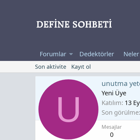
Forumlar
Dedektörler
Neler
Son aktivite
Kayıt ol
unutma yet
Yeni Üye
U
Katılım
13 Ey
Son görülme
Mesajlar
0