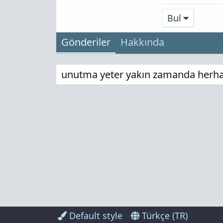
Bul
Gönderiler
Hakkında
unutma yeter yakın zamanda herhang
Default style
Türkçe (TR)