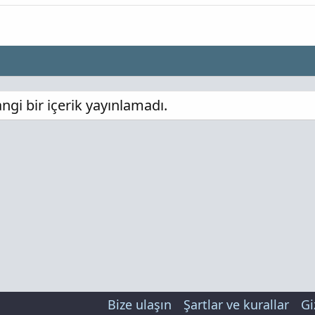
i bir içerik yayınlamadı.
Bize ulaşın
Şartlar ve kurallar
Gi