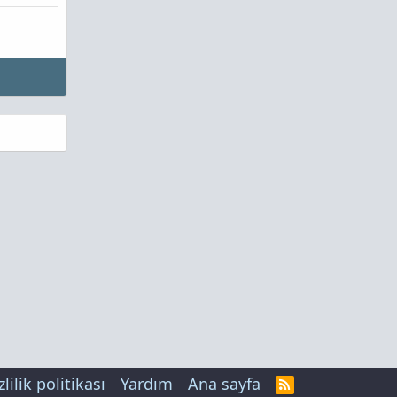
zlilik politikası
Yardım
Ana sayfa
R