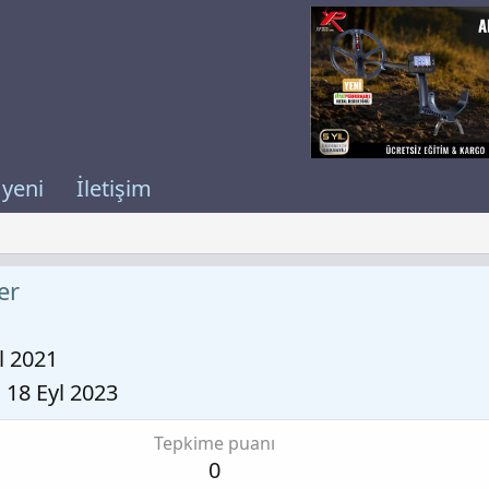
 yeni
İletişim
er
l 2021
18 Eyl 2023
Tepkime puanı
0