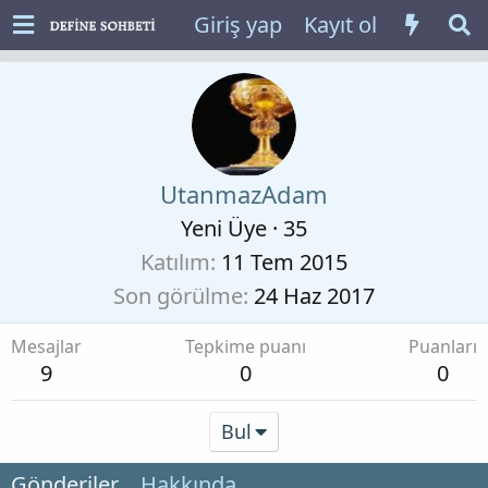
Giriş yap
Kayıt ol
UtanmazAdam
Yeni Üye
·
35
Katılım
11 Tem 2015
Son görülme
24 Haz 2017
Mesajlar
Tepkime puanı
Puanları
9
0
0
Bul
Gönderiler
Hakkında