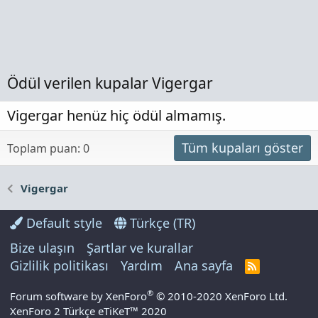
Ödül verilen kupalar Vigergar
Vigergar henüz hiç ödül almamış.
Tüm kupaları göster
Toplam puan: 0
Vigergar
Default style
Türkçe (TR)
Bize ulaşın
Şartlar ve kurallar
Gizlilik politikası
Yardım
Ana sayfa
R
S
S
®
Forum software by XenForo
© 2010-2020 XenForo Ltd.
XenForo 2 Türkçe eTiKeT™ 2020