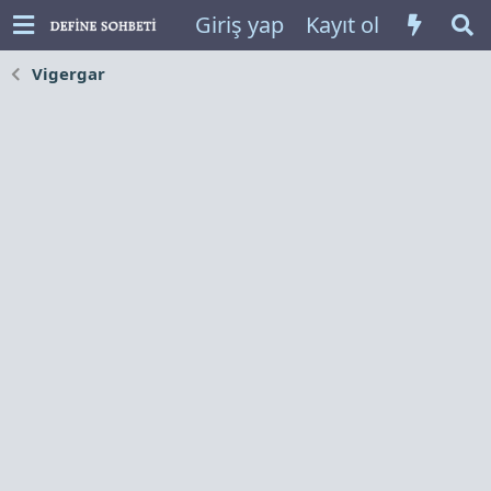
Giriş yap
Kayıt ol
Vigergar