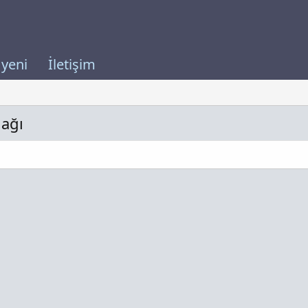
 yeni
İletişim
nağı