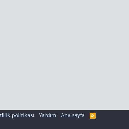
zlilik politikası
Yardım
Ana sayfa
R
S
S