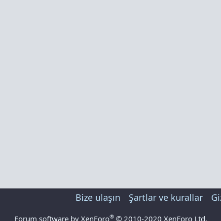
Bize ulaşın
Şartlar ve kurallar
Gi
®
Forum software by XenForo
© 2010-2020 XenForo Ltd.