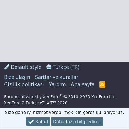
Default style
Türkçe (TR)
Bize ulaşın
Şartlar ve kurallar
Gizlilik politikası
Yardım
Ana sayfa
R
S
S
®
Forum software by XenForo
© 2010-2020 XenForo Ltd.
XenForo 2 Türkçe eTiKeT™ 2020
Size daha iyi hizmet verebilmek için çerez kullanıyoruz.
Kabul
Daha fazla bilgi edin…