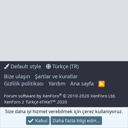
Default style
Türkçe (TR)
Bize ulaşın
Şartlar ve kurallar
Gizlilik politikası
Yardım
Ana sayfa
R
S
S
®
Forum software by XenForo
© 2010-2020 XenForo Ltd.
XenForo 2 Türkçe eTiKeT™ 2020
Size daha iyi hizmet verebilmek için çerez kullanıyoruz.
Kabul
Daha fazla bilgi edin…