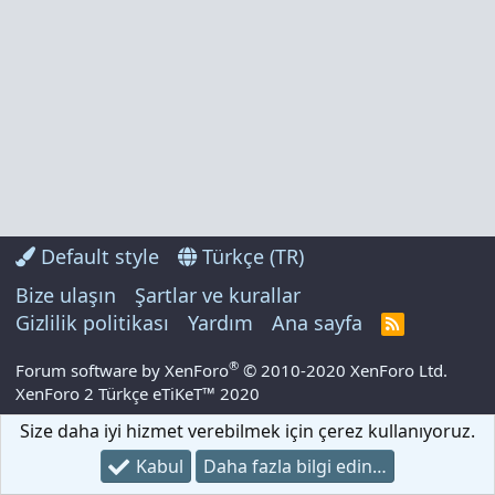
Default style
Türkçe (TR)
Bize ulaşın
Şartlar ve kurallar
Gizlilik politikası
Yardım
Ana sayfa
R
S
S
®
Forum software by XenForo
© 2010-2020 XenForo Ltd.
XenForo 2 Türkçe eTiKeT™ 2020
Size daha iyi hizmet verebilmek için çerez kullanıyoruz.
Kabul
Daha fazla bilgi edin…