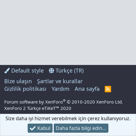
Default style
Türkçe (TR)
Bize ulaşın
Şartlar ve kurallar
Gizlilik politikası
Yardım
Ana sayfa
R
S
S
®
Forum software by XenForo
© 2010-2020 XenForo Ltd.
XenForo 2 Türkçe eTiKeT™ 2020
Size daha iyi hizmet verebilmek için çerez kullanıyoruz.
Kabul
Daha fazla bilgi edin…