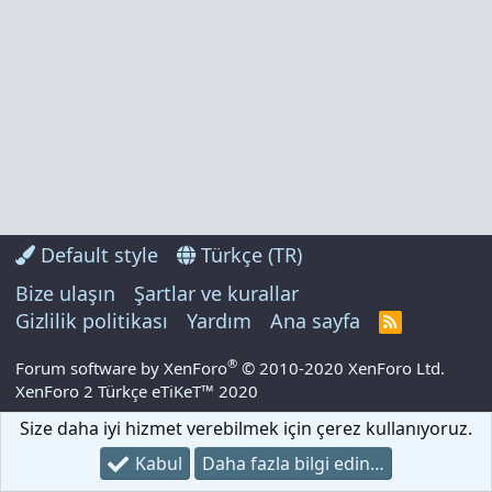
Default style
Türkçe (TR)
Bize ulaşın
Şartlar ve kurallar
Gizlilik politikası
Yardım
Ana sayfa
R
S
S
®
Forum software by XenForo
© 2010-2020 XenForo Ltd.
XenForo 2 Türkçe eTiKeT™ 2020
Size daha iyi hizmet verebilmek için çerez kullanıyoruz.
Kabul
Daha fazla bilgi edin…