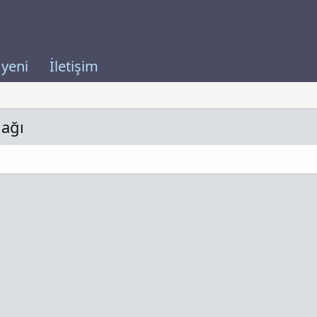
 yeni
İletişim
nağı