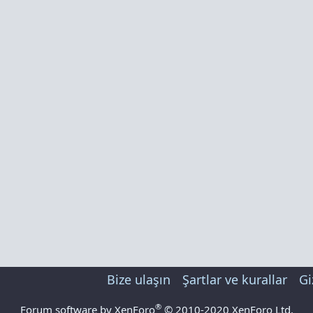
Bize ulaşın
Şartlar ve kurallar
Gi
®
Forum software by XenForo
© 2010-2020 XenForo Ltd.