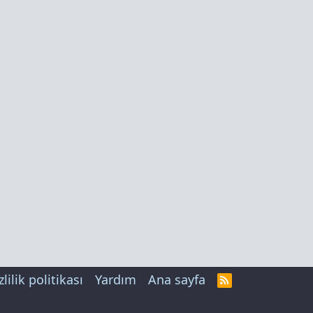
zlilik politikası
Yardım
Ana sayfa
R
S
S