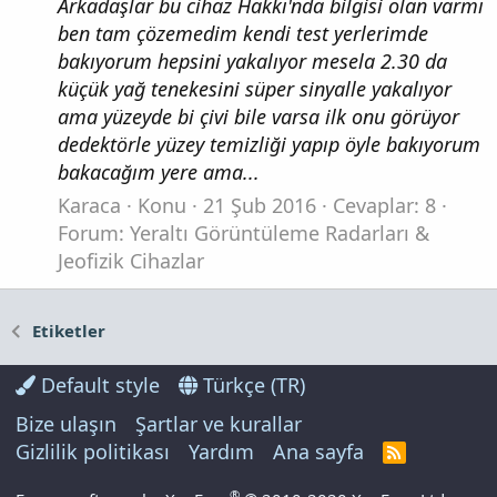
Arkadaşlar bu cihaz Hakkı'nda bilgisi olan varmı
ben tam çözemedim kendi test yerlerimde
bakıyorum hepsini yakalıyor mesela 2.30 da
küçük yağ tenekesini süper sinyalle yakalıyor
ama yüzeyde bi çivi bile varsa ilk onu görüyor
dedektörle yüzey temizliği yapıp öyle bakıyorum
bakacağım yere ama...
Karaca
Konu
21 Şub 2016
Cevaplar: 8
Forum:
Yeraltı Görüntüleme Radarları &
Jeofizik Cihazlar
Etiketler
Default style
Türkçe (TR)
Bize ulaşın
Şartlar ve kurallar
Gizlilik politikası
Yardım
Ana sayfa
R
S
S
®