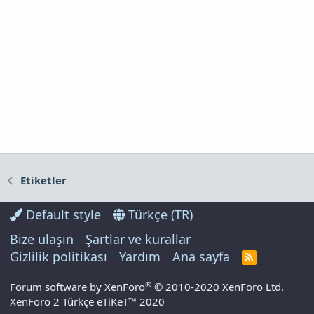
Etiketler
Default style
Türkçe (TR)
Bize ulaşın
Şartlar ve kurallar
Gizlilik politikası
Yardım
Ana sayfa
R
S
S
®
Forum software by XenForo
© 2010-2020 XenForo Ltd.
XenForo 2 Türkçe eTiKeT™ 2020