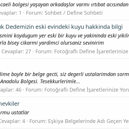
caeli bolgesi yaşayan arkadaşlar varmı ırtıbat acısında
vaplar: 1
Forum:
Sohbet / Define Sohbeti
k Dedemizin eski evindeki kuyu hakkinda bilgi
esmini koydugum yer eski bir kuyu ve yakininda eski yiki
rla bisey cikarmi yardimci olursaniz sevinirim
Cevaplar: 27
Forum:
Fotoğraflı Define İşaretleriniz
lime boyle bir belge gecti, siz degerli ustalarimdan sor
 Anadolu Bolgesi. Tesekkurlerimle...
aplar: 46
Forum:
Fotoğraflı Define İşaretlerinize Yo
evkiler
ormu ustatlar
Cevaplar: 4
Forum:
Eşkiya Belgelerinde Adı Geçen Ye