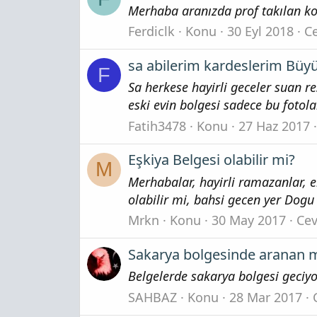
Merhaba aranızda prof takılan ko
Ferdiclk
Konu
30 Eyl 2018
Ce
sa abilerim kardeslerim Büyü
F
Sa herkese hayirli geceler suan r
eski evin bolgesi sadece bu fotola
Fatih3478
Konu
27 Haz 2017
Eşkiya Belgesi olabilir mi?
M
Merhabalar, hayirli ramazanlar, e
olabilir mi, bahsi gecen yer Dogu
Mrkn
Konu
30 May 2017
Cev
Sakarya bolgesinde aranan m
Belgelerde sakarya bolgesi geciy
SAHBAZ
Konu
28 Mar 2017