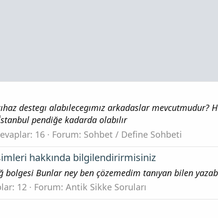
 cıhaz destegı alabılecegımız arkadaslar mevcutmudur? H
.İstanbul pendiğe kadarda olabılır
evaplar: 16
Forum:
Sohbet / Define Sohbeti
simleri hakkında bilgilendirirmisiniz
ağ bolgesi Bunlar ney ben çözemedim tanıyan bilen yazab
lar: 12
Forum:
Antik Sikke Soruları