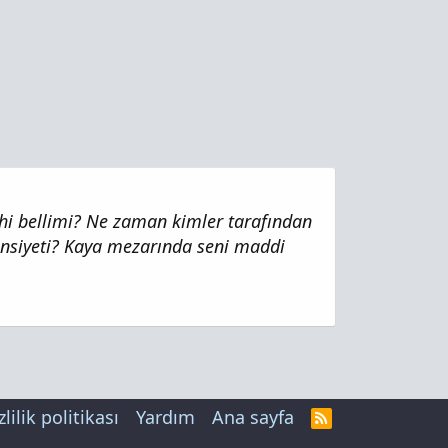
ihi bellimi? Ne zaman kimler tarafından
insiyeti? Kaya mezarında seni maddi
zlilik politikası
Yardım
Ana sayfa
R
S