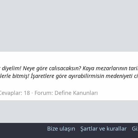
 diyelim! Neye göre calısacaksın? Kaya mezarlarının tar
le bitmiş! İşaretlere göre ayırabilirmisin medeniyeti c
Cevaplar: 18
Forum:
Define Kanunları
Bize ulaşın
Şartlar ve kurallar
Gi