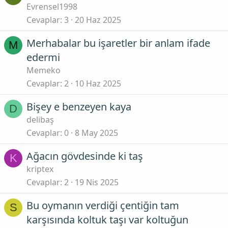
Evrensel1998
Cevaplar
3
20 Haz 2025
Merhabalar bu işaretler bir anlam ifade
M
edermi
Memeko
Cevaplar
2
10 Haz 2025
Bişey e benzeyen kaya
D
delibaş
Cevaplar
0
8 May 2025
Ağacın gövdesinde ki taş
K
kriptex
Cevaplar
2
19 Nis 2025
Bu oymanın verdiği çentiğin tam
S
karşısında koltuk taşı var koltuğun