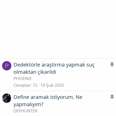
Dedektörle araştirma yapmak suç
P
olmaktan çikarildi
PHOENiX
Cevaplar
72
19 Şub 2025
i
t
Define aramak istiyorum. Ne
yapmalıyım?
DEFHUNTER