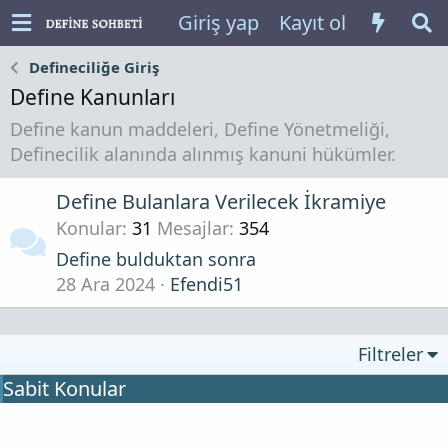
Giriş yap
Kayıt ol
Defineciliğe Giriş
Define Kanunları
Define kanun maddeleri, Define Yönetmeliği,
Definecilik alanında alınmış kanuni hükümler.
Define Bulanlara Verilecek İkramiye
Konular
31
Mesajlar
354
Define bulduktan sonra
28 Ara 2024
Efendi51
Filtreler
Sabit Konular