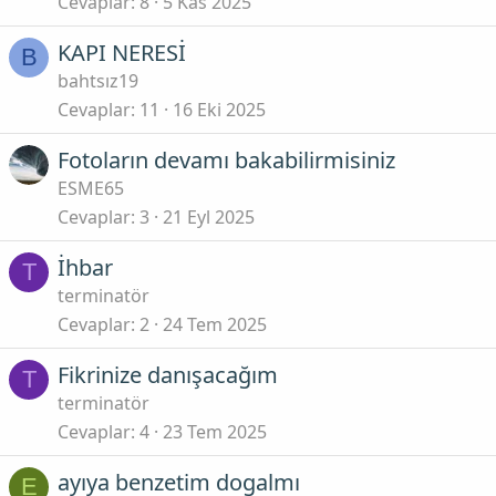
Cevaplar
8
5 Kas 2025
KAPI NERESİ
B
bahtsız19
Cevaplar
11
16 Eki 2025
Fotoların devamı bakabilirmisiniz
ESME65
Cevaplar
3
21 Eyl 2025
İhbar
T
terminatör
Cevaplar
2
24 Tem 2025
Fikrinize danışacağım
T
terminatör
Cevaplar
4
23 Tem 2025
ayıya benzetim dogalmı
E