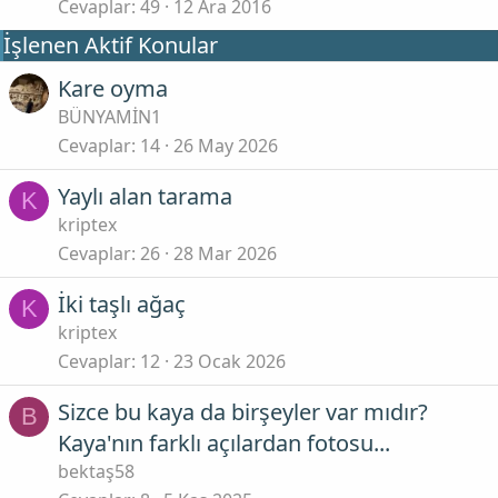
Cevaplar
49
12 Ara 2016
i
t
İşlenen Aktif Konular
Kare oyma
BÜNYAMİN1
Cevaplar
14
26 May 2026
Yaylı alan tarama
K
kriptex
Cevaplar
26
28 Mar 2026
İki taşlı ağaç
K
kriptex
Cevaplar
12
23 Ocak 2026
Sizce bu kaya da birşeyler var mıdır?
B
Kaya'nın farklı açılardan fotosu...
bektaş58