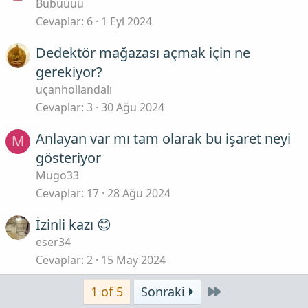
Bubuuuu
Cevaplar
6
1 Eyl 2024
Dedektör mağazası açmak için ne
gerekiyor?
uçanhollandalı
Cevaplar
3
30 Ağu 2024
Anlayan var mı tam olarak bu işaret neyi
M
gösteriyor
Mugo33
Cevaplar
17
28 Ağu 2024
İzinli kazı 😊
eser34
Cevaplar
2
15 May 2024
Son
1 of 5
Sonraki