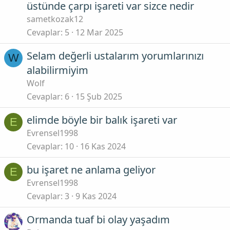
üstünde çarpı işareti var sizce nedir
sametkozak12
Cevaplar
5
12 Mar 2025
Selam değerli ustalarım yorumlarınızı
W
alabilirmiyim
Wolf
Cevaplar
6
15 Şub 2025
elimde böyle bir balık işareti var
E
Evrensel1998
Cevaplar
10
16 Kas 2024
bu işaret ne anlama geliyor
E
Evrensel1998
Cevaplar
3
9 Kas 2024
Ormanda tuaf bi olay yaşadım