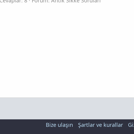
Cevaplar: 8
Forum:
Antik Sikke Soruları
Bize ulaşın
Şartlar ve kurallar
Gi