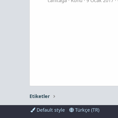
cahitaga
Konu
9 Ocak 2017
Etiketler
Default style
Türkçe (TR)