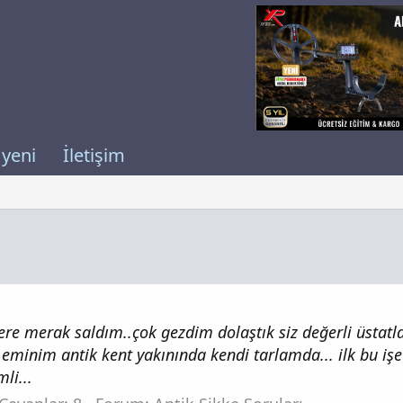
 yeni
İletişim
lere merak saldım..çok gezdim dolaştık siz değerli üstatl
minim antik kent yakınında kendi tarlamda... ilk bu işe
li...