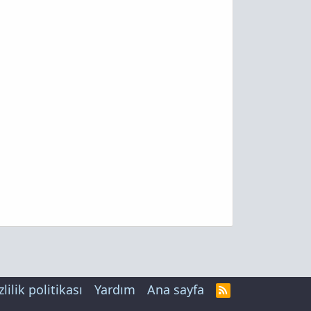
zlilik politikası
Yardım
Ana sayfa
R
S