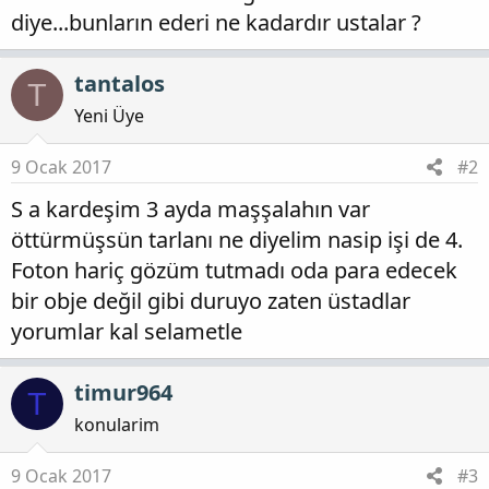
diye...bunların ederi ne kadardır ustalar ?
tantalos
T
Yeni Üye
9 Ocak 2017
#2
S a kardeşim 3 ayda maşşalahın var
öttürmüşsün tarlanı ne diyelim nasip işi de 4.
Foton hariç gözüm tutmadı oda para edecek
bir obje değil gibi duruyo zaten üstadlar
yorumlar kal selametle
timur964
T
konularim
9 Ocak 2017
#3