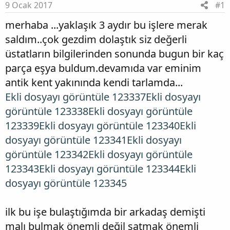
9 Ocak 2017
#1
merhaba ...yaklaşık 3 aydır bu işlere merak
saldım..çok gezdim dolaştık siz değerli
üstatların bilgilerinden sonunda bugun bir kaç
parça eşya buldum.devamıda var eminim
antik kent yakınında kendi tarlamda...
Ekli dosyayı görüntüle 123337
Ekli dosyayı
görüntüle 123338
Ekli dosyayı görüntüle
123339
Ekli dosyayı görüntüle 123340
Ekli
dosyayı görüntüle 123341
Ekli dosyayı
görüntüle 123342
Ekli dosyayı görüntüle
123343
Ekli dosyayı görüntüle 123344
Ekli
dosyayı görüntüle 123345
ilk bu işe bulaştığımda bir arkadaş demişti
malı bulmak önemli değil satmak önemli