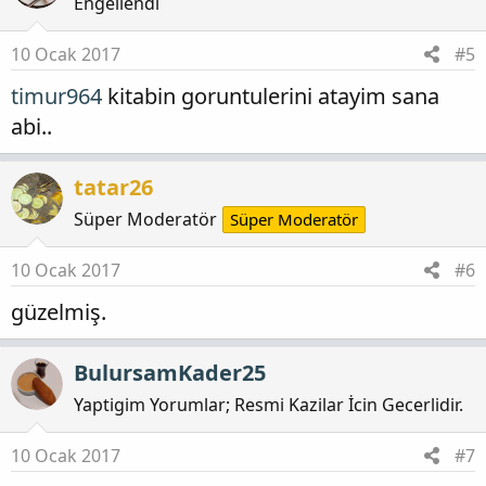
Engellendi
10 Ocak 2017
#5
timur964
kitabin goruntulerini atayim sana
abi..
tatar26
Süper Moderatör
Süper Moderatör
10 Ocak 2017
#6
güzelmiş.
BulursamKader25
Yaptigim Yorumlar; Resmi Kazilar İcin Gecerlidir.
10 Ocak 2017
#7