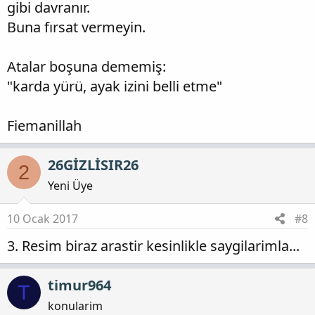
gibi davranır.
Buna fırsat vermeyin.
Atalar boşuna dememiş:
"karda yürü, ayak izini belli etme"
Fiemanillah
26GİZLİSIR26
2
Yeni Üye
10 Ocak 2017
#8
3. Resim biraz arastir kesinlikle saygilarimla...
timur964
T
konularim