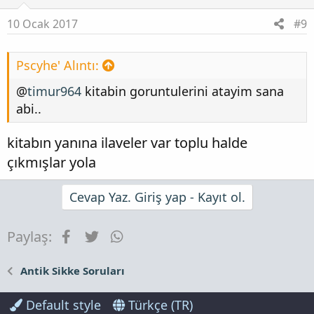
10 Ocak 2017
#9
Pscyhe' Alıntı:
@
timur964
kitabin goruntulerini atayim sana
abi..
kitabın yanına ilaveler var toplu halde
çıkmışlar yola
Cevap Yaz. Giriş yap - Kayıt ol.
Facebook
Twitter
WhatsApp
Paylaş:
Antik Sikke Soruları
Default style
Türkçe (TR)