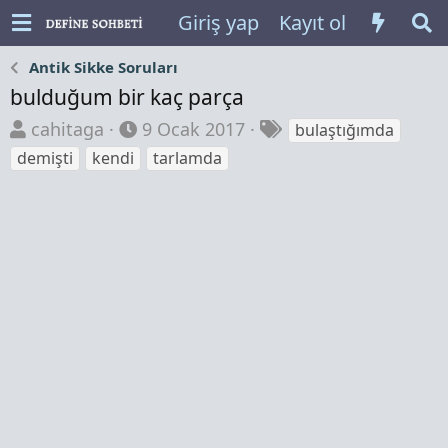
Giriş yap
Kayıt ol
Antik Sikke Soruları
bulduğum bir kaç parça
K
B
E
cahitaga
9 Ocak 2017
bulaştığımda
o
a
t
demişti
kendi
tarlamda
n
ş
i
b
l
k
u
a
e
y
n
t
u
g
l
b
ı
e
a
ç
r
ş
t
l
a
a
r
t
i