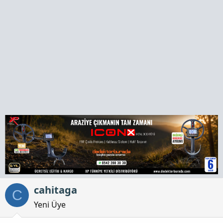
a
h
n
i
cahitaga
C
Yeni Üye