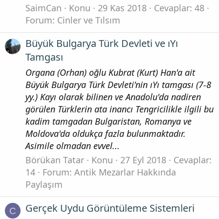
SaimCan
Konu
29 Kas 2018
Cevaplar: 48
Forum:
Cinler ve Tılsım
Büyük Bulgarya Türk Devleti ve ıYı
Tamgası
Organa (Orhan) oğlu Kubrat (Kurt) Han'a ait
Büyük Bulgarya Türk Devleti'nin ıYı tamgası (7-8
yy.) Kayı olarak bilinen ve Anadolu'da nadiren
görülen Türklerin ata inancı Tengricilikle ilgili bu
kadim tamgadan Bulgaristan, Romanya ve
Moldova'da oldukça fazla bulunmaktadır.
Asimile olmadan evvel...
Börükan Tatar
Konu
27 Eyl 2018
Cevaplar:
14
Forum:
Antik Mezarlar Hakkında
Paylaşım
Gerçek Uydu Görüntüleme Sistemleri
C