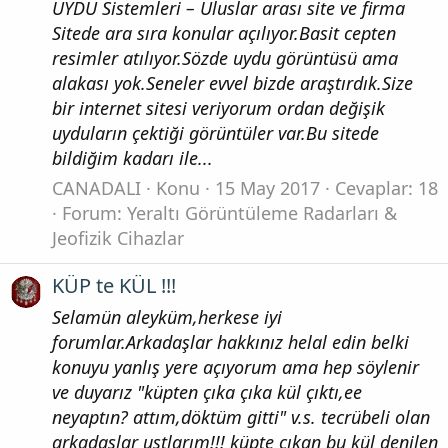
UYDU Sistemleri – Uluslar arası site ve firma
Sitede ara sıra konular açılıyor.Basit cepten
resimler atılıyor.Sözde uydu görüntüsü ama
alakası yok.Seneler evvel bizde araştırdık.Size
bir internet sitesi veriyorum ordan değişik
uyduların çektiği görüntüler var.Bu sitede
bildiğim kadarı ile...
CANADALI
Konu
15 May 2017
Cevaplar: 18
Forum:
Yeraltı Görüntüleme Radarları &
Jeofizik Cihazlar
KÜP te KÜL !!!
Selamün aleyküm,herkese iyi
forumlar.Arkadaşlar hakkınız helal edin belki
konuyu yanlış yere açıyorum ama hep söylenir
ve duyarız "küpten çıka çıka kül çıktı,ee
neyaptın? attım,döktüm gitti" v.s. tecrübeli olan
arkadaşlar ustlarım!!! küpte çıkan bu kül denilen