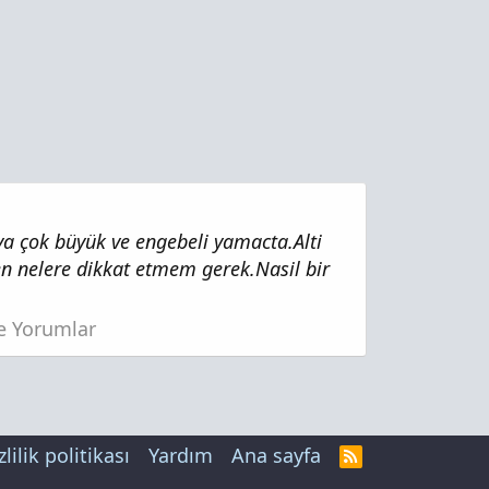
aya çok büyük ve engebeli yamacta.Alti
 nelere dikkat etmem gerek.Nasil bir
ze Yorumlar
zlilik politikası
Yardım
Ana sayfa
R
S