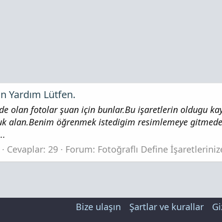
n Yardım Lütfen.
mde olan fotolar şuan için bunlar.Bu işaretlerin oldugu k
luk alan.Benim öğrenmek istedigim resimlemeye gitmeden
..
Cevaplar: 29
Forum:
Fotoğraflı Define İşaretlerini
Bize ulaşın
Şartlar ve kurallar
Gi