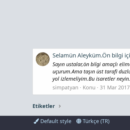
Selamün Aleyküm.Ön bilgi içi
Sayın ustalar,ön bilgi amaçlı eli
uçurum.Ama taşın üst tarafi duz
yol izlemeliyim.Bu isaretler neyin.
simpatyan
Konu
31 Mar 2017
Etiketler
Default style
Türkçe (TR)