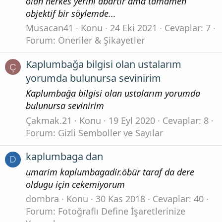
olan herkes yerini abartır ama tamamen
objektif bir söylemde...
Musacan41
Konu
24 Eki 2021
Cevaplar: 7
Forum:
Öneriler & Şikayetler
Kaplumbağa bilgisi olan ustalarım
Ç
yorumda bulunursa sevinirim
Kaplumbağa bilgisi olan ustalarım yorumda
bulunursa sevinirim
Çakmak.21
Konu
19 Eyl 2020
Cevaplar: 8
Forum:
Gizli Semboller ve Sayılar
kaplumbaga dan
D
umarim kaplumbagadir.öbür taraf da dere
oldugu için cekemiyorum
dombra
Konu
30 Kas 2018
Cevaplar: 40
Forum:
Fotoğraflı Define İşaretlerinize