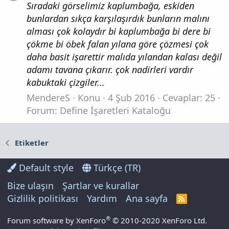
Sıradaki görselimiz kaplumbağa, eskiden
bunlardan sıkça karşılaşırdık bunların malını
alması çok kolaydır bi kaplumbağa bi dere bi
çökme bi öbek falan yılana göre çözmesi çok
daha basit işarettir malıda yılandan kalası değil
adamı tavana çıkarır. çok nadirleri vardır
kabuktaki çizgiler...
MendereS
Konu
4 Şub 2016
Cevaplar: 25
Forum:
Define İşaretleri Kataloğu
Etiketler
Default style
Türkçe (TR)
Bize ulaşın
Şartlar ve kurallar
Gizlilik politikası
Yardım
Ana sayfa
R
S
S
®
Forum software by XenForo
© 2010-2020 XenForo Ltd.