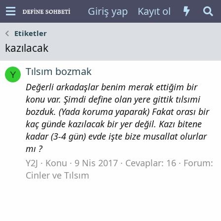
Giriş yap
Kayıt ol
Etiketler
kazılacak
Tılsım bozmak
Y
Değerli arkadaşlar benim merak ettiğim bir
konu var. Şimdi define olan yere gittik tılsımi
bozduk. (Yada koruma yaparak) Fakat orası bir
kaç günde kazılacak bir yer değil. Kazı bitene
kadar (3-4 gün) evde işte bize musallat olurlar
mı ?
Y2J
Konu
9 Nis 2017
Cevaplar: 16
Forum:
Cinler ve Tılsım