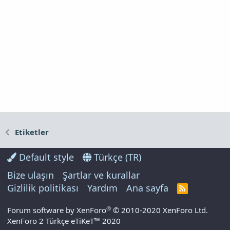
Etiketler
Default style
Türkçe (TR)
Bize ulaşın
Şartlar ve kurallar
Gizlilik politikası
Yardım
Ana sayfa
R
S
S
®
Forum software by XenForo
© 2010-2020 XenForo Ltd.
XenForo 2 Türkçe eTiKeT™ 2020