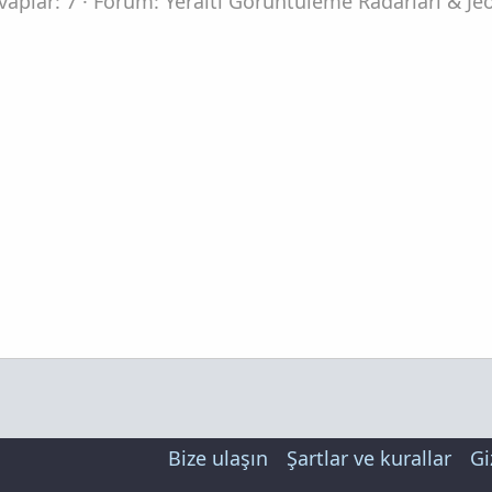
vaplar: 7
Forum:
Yeraltı Görüntüleme Radarları & Jeo
Bize ulaşın
Şartlar ve kurallar
Gi