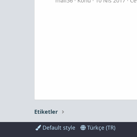
mali36
Konu
10 Nis 2017
Ce
Etiketler
Default style
Türkçe (TR)