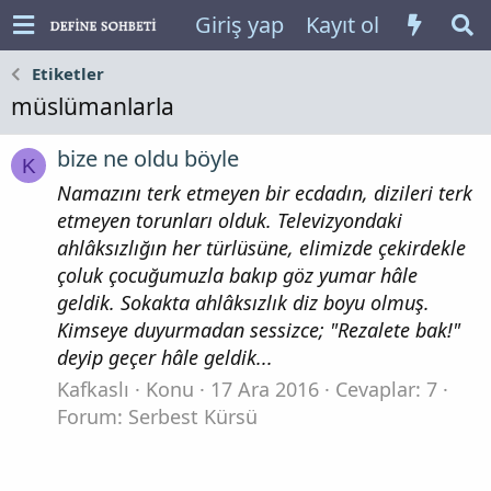
Giriş yap
Kayıt ol
Etiketler
müslümanlarla
bize ne oldu böyle
K
Namazını terk etmeyen bir ecdadın, dizileri terk
etmeyen torunları olduk. Televizyondaki
ahlâksızlığın her türlüsüne, elimizde çekirdekle
çoluk çocuğumuzla bakıp göz yumar hâle
geldik. Sokakta ahlâksızlık diz boyu olmuş.
Kimseye duyurmadan sessizce; "Rezalete bak!"
deyip geçer hâle geldik...
Kafkaslı
Konu
17 Ara 2016
Cevaplar: 7
Forum:
Serbest Kürsü