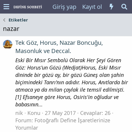
Giriş yap
Kayıt ol
Etiketler
nazar
Tek Göz, Horus, Nazar Boncuğu,
Masonluk ve Deccal.
Eski Bir Mısır Sembolü Olarak Her Şeyi Gören
Göz: Horus'un Gözü (Wedjat)Horus, Eski Mısır
dininde bir gözü ay, bir gözü Güneş olan şahin
biçimindeki Tanrı'nın adıdır. Horus, Anıtlarda bir
atmaca ya da milan çaylak ile temsil edilmişti.
[1] Efsaneye göre Horus, Osiris'in oğludur ve
babasının...
nik
Konu
27 May 2017
Cevaplar: 26
Forum:
Fotoğraflı Define İşaretlerinize
Yorumlar