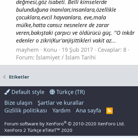
değmesi,göz isabeti. Belli kimselerde
bulunduğuna inanılan;insanlara,özellikle
çocuklara,evcil hayvanlara, eve,mala
mülke,hatta cansız nesnelere de zarar
veren,bakıştaki çarpıcı ve öldürücü güç. ''O inkâr
edenler o zikri(Kur'an)işittikleri vakit az...
mayhem
Konu
19 Şub 2017
Cevaplar: 8
Forum:
İslamiyet / İslam Tarihi
Etiketler
Default style
Türkçe (TR)
Bize ulaşın
Şartlar ve kurallar
Gizlilik politikası
Yardım
Ana sayfa
R
S
S
®
Forum software by XenForo
© 2010-2020 XenForo Ltd.
XenForo 2 Türkçe eTiKeT™ 2020