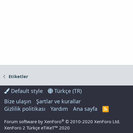
Etiketler
Default style
Türkçe (TR)
Bize ulaşın
Şartlar ve kurallar
Gizlilik politikası
Yardım
Ana sayfa
R
S
S
®
Forum software by XenForo
© 2010-2020 XenForo Ltd.
XenForo 2 Türkçe eTiKeT™ 2020