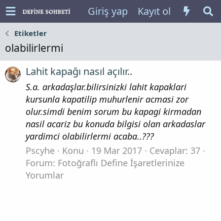
Giriş yap
Kayıt ol
Etiketler
olabilirlermi
Lahit kapağı nasıl açılır..
S.a. arkadaşlar.bilirsinizki lahit kapaklari
kursunla kapatilip muhurlenir acmasi zor
olur.simdi benim sorum bu kapagi kirmadan
nasil acariz bu konuda bilgisi olan arkadaslar
yardimci olabilirlermi acaba..???
Pscyhe
Konu
19 Mar 2017
Cevaplar: 37
Forum:
Fotoğraflı Define İşaretlerinize
Yorumlar