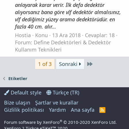
anlayarak karar verir. İlk defa dedektör
alıyorsanız bana göre vlf dedektör almalısınız,
vlf dediğimiz yüzey arama dedektörüdür. en
fazla 40 cm. alır...
Hostia
Konu
13 Ara 2018
Cevaplar: 18
Forum:
Define Dedektörleri & Dedektör
Kullanım Teknikleri
Son
1 of 3
Sonraki
Etiketler
Default style
Türkçe (TR)
Bize ulaşın
Şartlar ve kurallar
Gizlilik politikası
Yardım
Ana sayfa
R
S
S
®
Forum software by XenForo
© 2010-2020 XenForo Ltd.
XenForo 2 Türkçe eTiKeT™ 2020