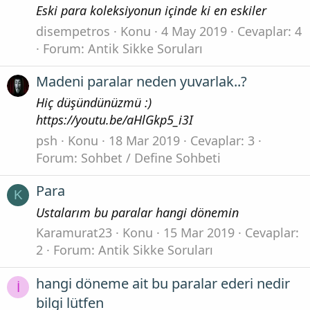
Eski para koleksiyonun içinde ki en eskiler
disempetros
Konu
4 May 2019
Cevaplar: 4
Forum:
Antik Sikke Soruları
Madeni paralar neden yuvarlak..?
Hiç düşündünüzmü :)
https://youtu.be/aHlGkp5_i3I
psh
Konu
18 Mar 2019
Cevaplar: 3
Forum:
Sohbet / Define Sohbeti
Para
K
Ustalarım bu paralar hangi dönemin
Karamurat23
Konu
15 Mar 2019
Cevaplar:
2
Forum:
Antik Sikke Soruları
hangi döneme ait bu paralar ederi nedir
İ
bilgi lütfen