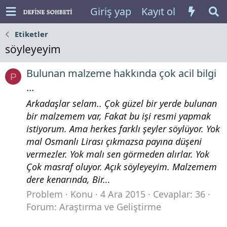
Giriş yap
Kayıt ol
Etiketler
söyleyeyim
Bulunan malzeme hakkında çok acil bilgi
P
...
Arkadaşlar selam.. Çok güzel bir yerde bulunan
bir malzemem var, Fakat bu işi resmi yapmak
istiyorum. Ama herkes farklı şeyler söylüyor. Yok
mal Osmanlı Lirası çıkmazsa payına düşeni
vermezler. Yok malı sen görmeden alırlar. Yok
Çok masraf oluyor. Açık söyleyeyim. Malzemem
dere kenarında, Bir...
Problem
Konu
4 Ara 2015
Cevaplar: 36
Forum:
Araştırma ve Geliştirme