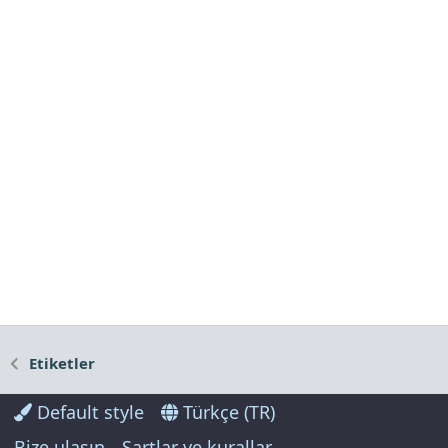
Etiketler
Default style
Türkçe (TR)
Bize ulaşın
Şartlar ve kurallar