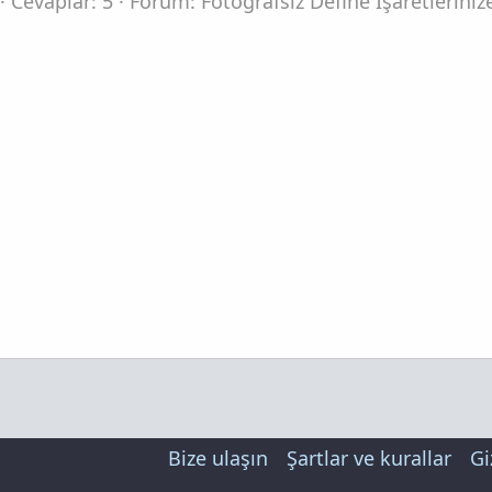
Cevaplar: 5
Forum:
Fotoğrafsız Define İşaretlerini
Bize ulaşın
Şartlar ve kurallar
Gi