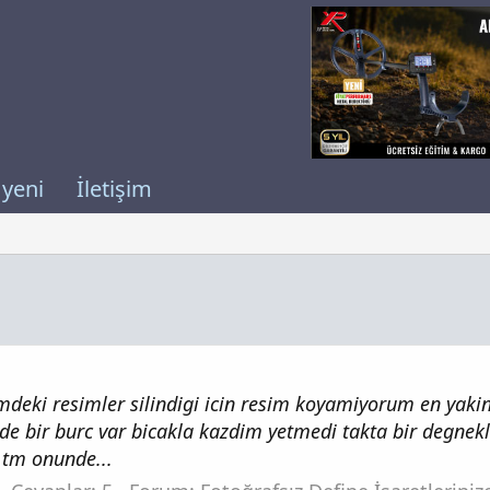
 yeni
İletişim
limdeki resimler silindigi icin resim koyamiyorum en y
de bir burc var bicakla kazdim yetmedi takta bir degnek
tm onunde...