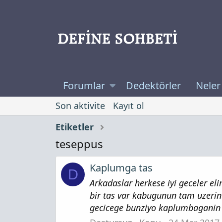
Forumlar
Dedektörler
Neler
Son aktivite
Kayıt ol
Etiketler
teseppus
Kaplumga tas
D
Arkadaslar herkese iyi geceler e
bir tas var kabugunun tam uzerin
gecicege bunziyo kaplumbaganin 