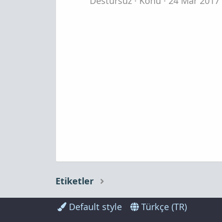
Destursuz
Konu
24 Mar 2017
Etiketler
Default style
Türkçe (TR)