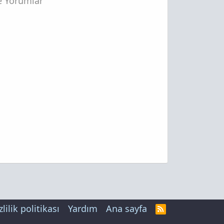
ze Yorumlar
zlilik politikası
Yardım
Ana sayfa
R
S