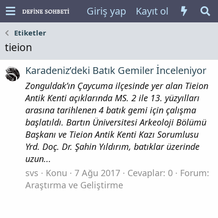
Giriş yap
Kayıt ol
Etiketler
tieion
Karadeniz’deki Batık Gemiler İnceleniyor
Zonguldak’ın Çaycuma ilçesinde yer alan Tieion
Antik Kenti açıklarında MS. 2 ile 13. yüzyılları
arasına tarihlenen 4 batık gemi için çalışma
başlatıldı. Bartın Üniversitesi Arkeoloji Bölümü
Başkanı ve Tieion Antik Kenti Kazı Sorumlusu
Yrd. Doç. Dr. Şahin Yıldırım, batıklar üzerinde
uzun...
svs
Konu
7 Ağu 2017
Cevaplar: 0
Forum:
Araştırma ve Geliştirme