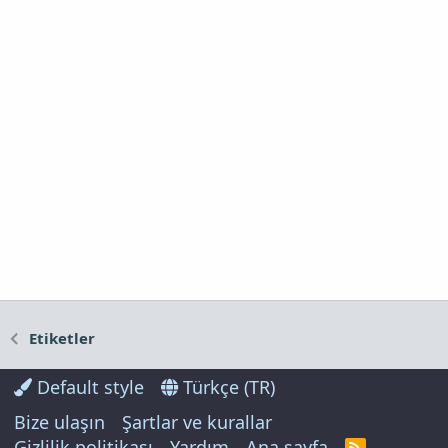
Etiketler
Default style
Türkçe (TR)
Bize ulaşın
Şartlar ve kurallar
Gizlilik politikası
Yardım
Ana sayfa
R