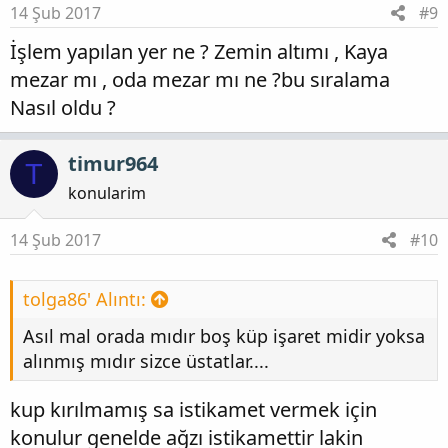
14 Şub 2017
#9
İşlem yapılan yer ne ? Zemin altımı , Kaya
mezar mı , oda mezar mı ne ?bu sıralama
Nasıl oldu ?
timur964
T
konularim
14 Şub 2017
#10
tolga86' Alıntı:
Asıl mal orada mıdır boş küp işaret midir yoksa
alınmış mıdır sizce üstatlar....
kup kırılmamış sa istikamet vermek için
konulur genelde ağzı istikamettir lakin