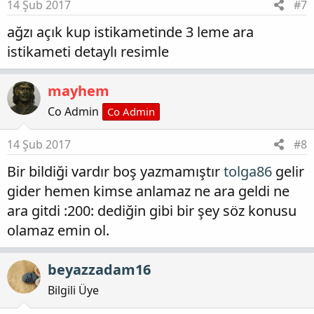
14 Şub 2017
#7
ağzı açık kup istikametinde 3 leme ara
istikameti detaylı resimle
mayhem
Co Admin
Co Admin
14 Şub 2017
#8
Bir bildiği vardır boş yazmamıştır
tolga86
gelir
gider hemen kimse anlamaz ne ara geldi ne
ara gitdi :200: dediğin gibi bir şey söz konusu
olamaz emin ol.
beyazzadam16
Bilgili Üye