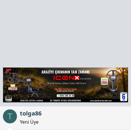
a
h
n
i
tolga86
T
Yeni Üye