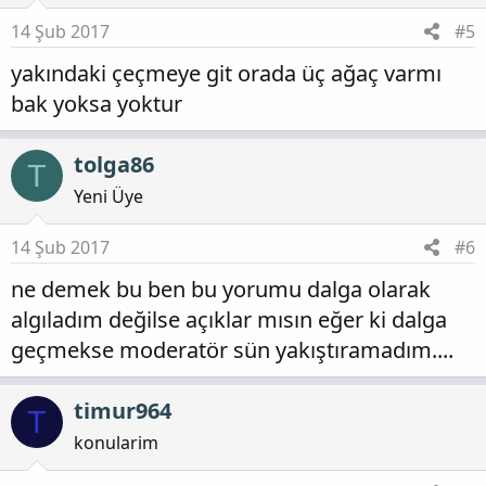
14 Şub 2017
#5
yakındaki çeçmeye git orada üç ağaç varmı
bak yoksa yoktur
tolga86
T
Yeni Üye
14 Şub 2017
#6
ne demek bu ben bu yorumu dalga olarak
algıladım değilse açıklar mısın eğer ki dalga
geçmekse moderatör sün yakıştıramadım....
timur964
T
konularim