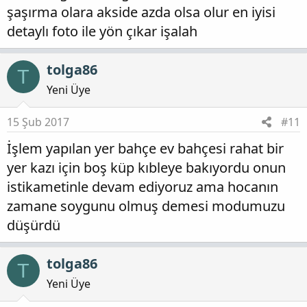
şaşırma olara akside azda olsa olur en iyisi
detaylı foto ile yön çıkar işalah
tolga86
T
Yeni Üye
15 Şub 2017
#11
İşlem yapılan yer bahçe ev bahçesi rahat bir
yer kazı için boş küp kıbleye bakıyordu onun
istikametinle devam ediyoruz ama hocanın
zamane soygunu olmuş demesi modumuzu
düşürdü
tolga86
T
Yeni Üye