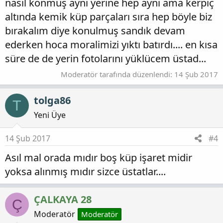
nasıl konmuş aynı yerine hep aynı ama kerpiç
altında kemik küp parçaları sıra hep böyle biz
bırakalım diye konulmuş sandık devam
ederken hoca moralimizi yıktı batırdı.... en kısa
süre de de yerin fotolarını yüklücem üstad...
Moderatör tarafında düzenlendi:
14 Şub 2017
tolga86
T
Yeni Üye
14 Şub 2017
#4
Asıl mal orada mıdır boş küp işaret midir
yoksa alınmış mıdır sizce üstatlar....
ÇALKAYA 28
Ç
Moderatör
Moderatör