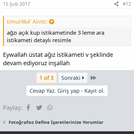
15 Şub 2017
#12
timur964' Alıntı:
ağzı açık kup istikametinde 3 leme ara
istikameti detaylı resimle
Eywallah üstat ağız istikameti v şeklinde
devam ediyoruz inşallah
Son
1 of 3
Sonraki
Cevap Yaz. Giriş yap - Kayıt ol.
Facebook
Twitter
WhatsApp
Paylaş:
Fotoğrafsız Define İşaretlerinize Yorumlar