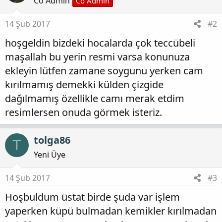
Co Admin
Co Admin
14 Şub 2017
#2
hoşgeldin bizdeki hocalarda çok teccübeli
maşallah bu yerin resmi varsa konunuza
ekleyin lütfen zamane soygunu yerken cam
kırılmamış demekki külden çizgide
dağılmamış özellikle camı merak etdim
resimlersen onuda görmek isteriz.
tolga86
T
Yeni Üye
14 Şub 2017
#3
Hoşbuldum üstat birde şuda var işlem
yaperken küpü bulmadan kemikler kırılmadan