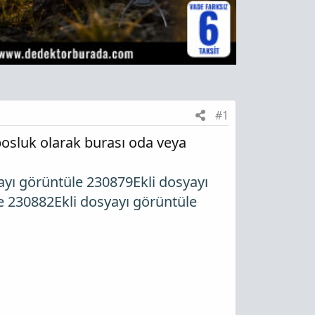
#1
bosluk olarak burası oda veya
yayı görüntüle 230879
Ekli dosyayı
le 230882
Ekli dosyayı görüntüle