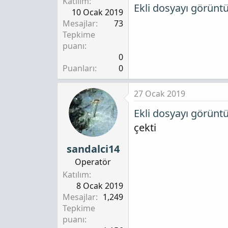
Katılım
Ekli dosyayı görünt
10 Ocak 2019
Mesajlar
73
Tepkime
puanı
0
Puanları
0
27 Ocak 2019
Ekli dosyayı görünt
çekti
sandalci14
Operatör
Katılım
8 Ocak 2019
Mesajlar
1,249
Tepkime
puanı