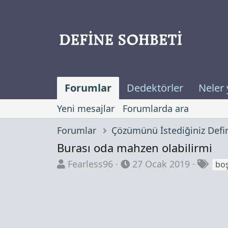
Forumlar
Dedektörler
Neler 
Yeni mesajlar
Forumlarda ara
Forumlar
Burası oda mahzen olabilirmi
K
B
E
Fearless96
27 Ocak 2019
bo
o
a
t
n
ş
i
b
l
k
u
a
e
y
n
t