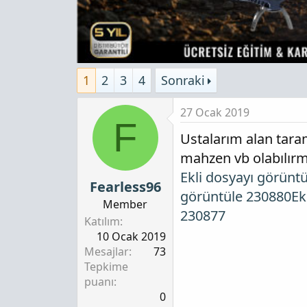
1
2
3
4
Sonraki
27 Ocak 2019
F
Ustalarım alan tara
mahzen vb olabılırm
Ekli dosyayı görünt
Fearless96
görüntüle 230880
Ek
Member
230877
Katılım
10 Ocak 2019
Mesajlar
73
Tepkime
puanı
0