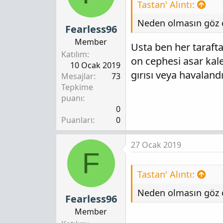
Tastan' Alıntı:
Neden olmasın göz ö
Fearless96
Member
Usta ben her tarafta
Katılım
on cephesi asar kale
10 Ocak 2019
gırısı veya havaland
Mesajlar
73
Tepkime
puanı
0
Puanları
0
27 Ocak 2019
F
Tastan' Alıntı:
Neden olmasın göz ö
Fearless96
Member