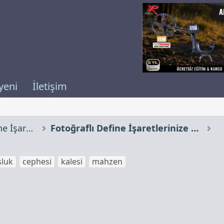
yeni
İletişim
Çözümünü İstediğiniz Define İşaretleri
Fotoğraflı Define İşaretlerinize Yorumlar
şluk
cephesi
kalesi
mahzen