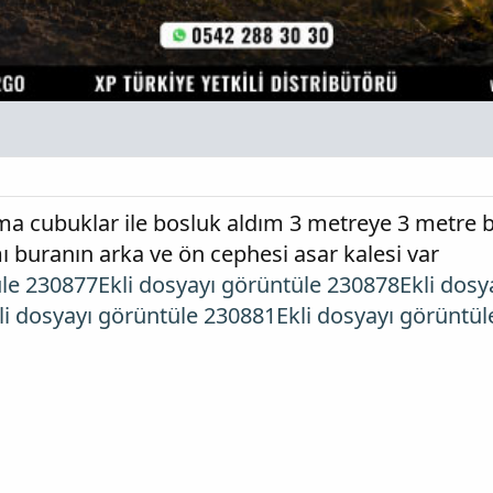
ma cubuklar ile bosluk aldım 3 metreye 3 metre 
ı buranın arka ve ön cephesi asar kalesi var
üle 230877
Ekli dosyayı görüntüle 230878
Ekli dos
li dosyayı görüntüle 230881
Ekli dosyayı görüntü