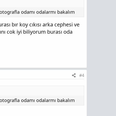
fotografla odamı odalarmı bakalım
ası bır koy cıkısı arka cephesi ve
nı cok iyi biliyorum burası oda
#4
fotografla odamı odalarmı bakalım