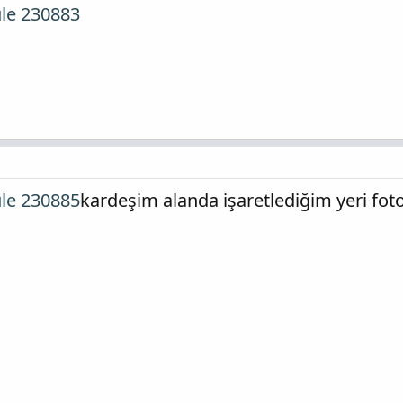
üle 230883
üle 230885
kardeşim alanda işaretlediğim yeri foto