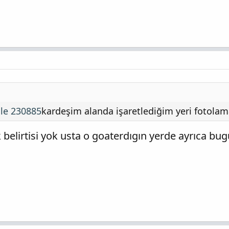
üle 230885
kardeşim alanda işaretlediğim yeri fotolama
k belirtisi yok usta o goaterdıgın yerde ayrıca b