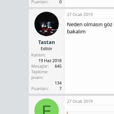
Puanları
0
27 Ocak 2019
Neden olmasın göz ö
bakalım
Tastan
Editör
Katılım
19 Haz 2018
Mesajlar
645
Tepkime
puanı
134
Puanları
7
27 Ocak 2019
F