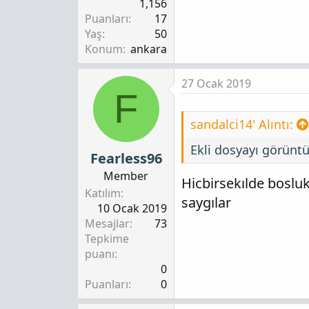
1,156
Puanları
17
Yaş
50
Konum
ankara
27 Ocak 2019
F
sandalci14' Alıntı:
Ekli dosyayı görünt
Fearless96
Member
Hicbirsekılde boslu
Katılım
saygılar
10 Ocak 2019
Mesajlar
73
Tepkime
puanı
0
Puanları
0