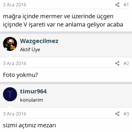
3 Ara 2016
#1
mağra içinde mermer ve üzerinde üçgen
içişnde V işareti var ne anlama geliyor acaba
Wazgecilmez
Aktif Üye
3 Ara 2016
#2
Foto yokmu?
timur964
T
konularim
3 Ara 2016
#3
sizmi açtınız mezarı