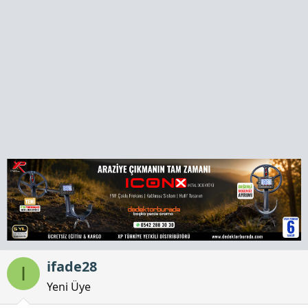
a
h
n
i
ifade28
I
Yeni Üye