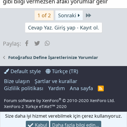
gibi bilgi vermezsen afaki yorumlar gelir
Son
1 of 2
Sonraki
Cevap Yaz. Giriş yap - Kayıt ol.
Facebook
Twitter
WhatsApp
Paylaş:
Fotoğrafsız Define İşaretlerinize Yorumlar
Default style
Türkçe (TR)
Bize ulaşın
Şartlar ve kurallar
Gizlilik politikası
Yardım
Ana sayfa
R
S
S
®
Forum software by XenForo
© 2010-2020 XenForo Ltd.
XenForo 2 Türkçe eTiKeT™ 2020
Size daha iyi hizmet verebilmek için çerez kullanıyoruz.
Kabul
Daha fazla bilgi edin…