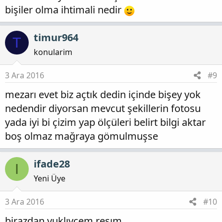
bişiler olma ihtimali nedir
timur964
T
konularim
3 Ara 2016
#9
mezarı evet biz açtık dedin içinde bişey yok
nedendir diyorsan mevcut şekillerin fotosu
yada iyi bi çizim yap ölçüleri belirt bilgi aktar
boş olmaz mağraya gömulmuşse
ifade28
I
Yeni Üye
3 Ara 2016
#10
birazdan yuklıycem resım