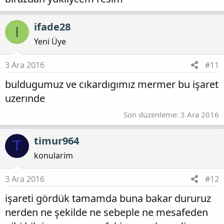
ifade28
I
Yeni Üye
3 Ara 2016
#11
buldugumuz ve cıkardıgımız mermer bu işaret
uzerınde
Son düzenleme:
3 Ara 2016
timur964
T
konularim
3 Ara 2016
#12
işareti gördük tamamda buna bakar dururuz
nerden ne şekilde ne sebeple ne mesafeden