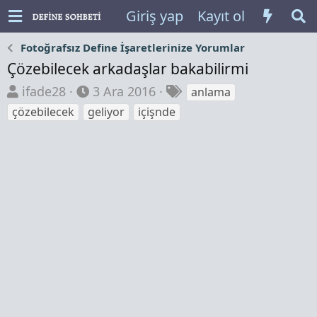
Giriş yap
Kayıt ol
Fotoğrafsız Define İşaretlerinize Yorumlar
Çözebilecek arkadaşlar bakabilirmi
K
B
E
ifade28
3 Ara 2016
anlama
o
a
t
çözebilecek
geliyor
içişnde
n
ş
i
b
l
k
u
a
e
y
n
t
u
g
l
b
ı
e
a
ç
r
ş
t
l
a
a
r
t
i