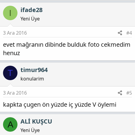
ifade28
I
Yeni Üye
3 Ara 2016
#4
evet mağranın dibinde bulduk foto cekmedim
henuz
timur964
T
konularim
3 Ara 2016
#5
kapkta çugen ön yüzde iç yüzde V öylemi
ALİ KUŞCU
A
Yeni Üye