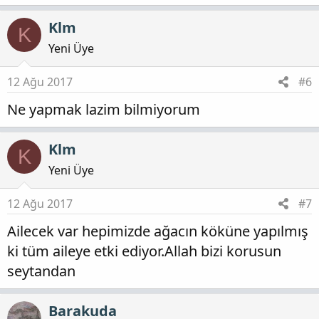
Klm
K
Yeni Üye
12 Ağu 2017
#6
Ne yapmak lazim bilmiyorum
Klm
K
Yeni Üye
12 Ağu 2017
#7
Ailecek var hepimizde ağacın köküne yapılmış
ki tüm aileye etki ediyor.Allah bizi korusun
seytandan
Barakuda