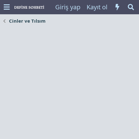
Giriş yap
Kayıt ol
Cinler ve Tılsım