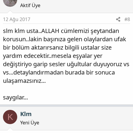
Aktif Üye
12 Ağu 2017
#8
slm klm usta..ALLAH cümlemizi şeytandan
korusun..lakin başınıza gelen olaylardan ufak
bir bölüm aktarırsanız bilgili ustalar size
yardım edecektir..mesela eşyalar yer
değiştiriyo garip sesler uğultular duyuyoruz vs
vs...detaylandırmadan burada bir sonuca
ulaşamazsınız...
saygılar...
Klm
K
Yeni Üye