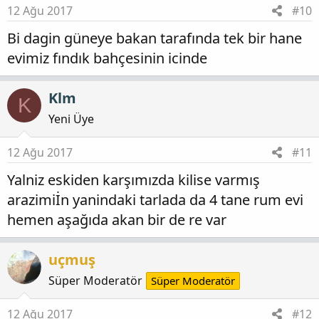
12 Ağu 2017
#10
Bi dagin güneye bakan tarafında tek bir hane
evimiz fındık bahçesinin icinde
Klm
K
Yeni Üye
12 Ağu 2017
#11
Yalniz eskiden karşımızda kilise varmış
arazimiİn yanindaki tarlada da 4 tane rum evi
hemen aşağıda akan bir de re var
uçmuş
Süper Moderatör
Süper Moderatör
12 Ağu 2017
#12