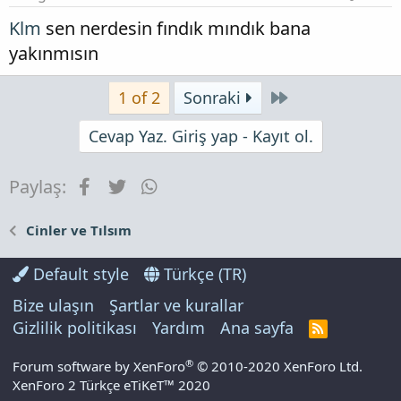
Klm
sen nerdesin fındık mındık bana
yakınmısın
Son
1 of 2
Sonraki
Cevap Yaz. Giriş yap - Kayıt ol.
Facebook
Twitter
WhatsApp
Paylaş:
Cinler ve Tılsım
Default style
Türkçe (TR)
Bize ulaşın
Şartlar ve kurallar
Gizlilik politikası
Yardım
Ana sayfa
R
S
S
®
Forum software by XenForo
© 2010-2020 XenForo Ltd.
XenForo 2 Türkçe eTiKeT™ 2020