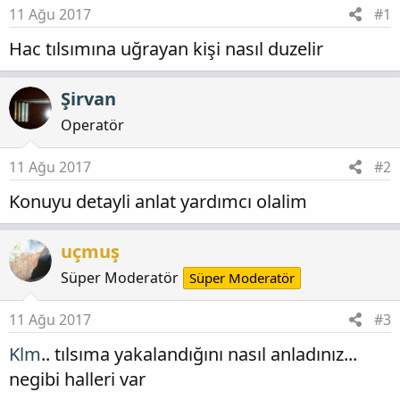
t
i
11 Ağu 2017
#1
a
h
n
i
Hac tılsımına uğrayan kişi nasıl duzelir
Şirvan
Operatör
11 Ağu 2017
#2
Konuyu detayli anlat yardımcı olalim
uçmuş
Süper Moderatör
Süper Moderatör
11 Ağu 2017
#3
Klm
.. tılsıma yakalandığını nasıl anladınız...
negibi halleri var