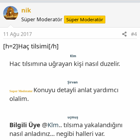
nik
Süper Moderatör
Süper Moderatör
11 Ağu 2017
#4
[h=2]Haç tilsimi[/h]
Klm
Hac tılsımına uğrayan kişi nasıl duzelir.
Şirvan
Konuyu detayli anlat yardımcı
Super Moderator
olalim.
uçmuş
Bilgili Üye
@
Klm
.. tılsıma yakalandığını
nasıl anladınız... negibi halleri var.