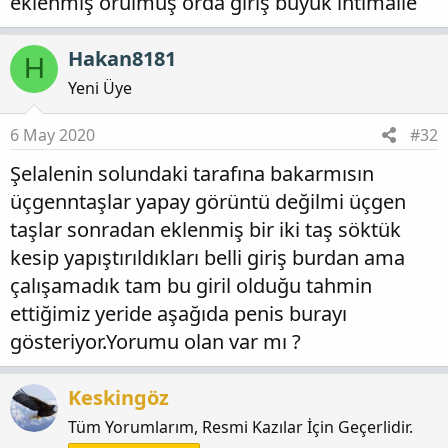
eklenmiş örülmüş orda giriş büyük ihtimalle
Hakan8181
H
Yeni Üye
6 May 2020
#32
Şelalenin solundaki tarafına bakarmısın
üçgenntaşlar yapay görüntü değilmi üçgen
taşlar sonradan eklenmiş bir iki taş söktük
kesip yapıştırıldıkları belli giriş burdan ama
çalışamadık tam bu giril olduğu tahmin
ettiğimiz yeride aşağıda penis burayı
gösteriyor.Yorumu olan var mı ?
Keskingöz
Tüm Yorumlarım, Resmi Kazılar İçin Geçerlidir.