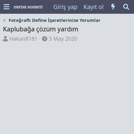
Giriş yap
Kayıt ol
Fotoğraflı Define İşaretlerinize Yorumlar
Kaplubağa çözüm yardım
K
B
Hakan8181
3 May 2020
o
a
n
ş
b
l
u
a
y
n
u
g
b
ı
a
ç
ş
t
l
a
a
r
t
i