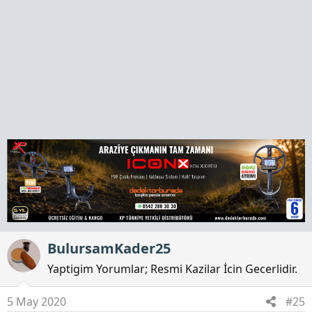
a
h
n
i
BulursamKader25
Yaptigim Yorumlar; Resmi Kazilar İcin Gecerlidir.
5 May 2020
#25