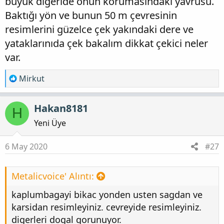
büyük diğeride onun korumasındaki yavrusu.
Baktığı yön ve bunun 50 m çevresinin
resimlerini güzelce çek yakındaki dere ve
yataklarınıda çek bakalım dikkat çekici neler
var.
T
Mirkut
e
p
Hakan8181
H
k
i
Yeni Üye
l
e
6 May 2020
#27
r
:
Metalicvoice' Alıntı:
kaplumbagayi bikac yonden usten sagdan ve
karsidan resimleyiniz. cevreyide resimleyiniz.
digerleri dogal gorunuyor.