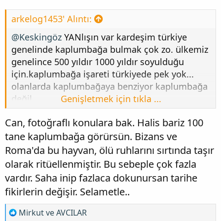
arkelog1453' Alıntı:
@Keskingöz
YANlışın var kardeşim türkiye
genelinde kaplumbağa bulmak çok zo. ülkemiz
genelince 500 yıldır 1000 yıldır soyulduğu
için.kaplumbağa işareti türkiyede pek yok...
olanlarda kaplumbağaya benziyor kaplumbağa
değil..
Genişletmek için tıkla ...
şunu doğru diyon .. günümüze malı alınmayan
Can, fotoğraflı konulara bak. Halis bariz 100
nadir var...
tane kaplumbağa görürsün. Bizans ve
Roma'da bu hayvan, ölü ruhlarını sırtında taşır
olarak ritüellenmiştir. Bu sebeple çok fazla
vardır. Saha inip fazlaca dokunursan tarihe
fikirlerin değişir. Selametle..
T
Mirkut
ve
AVCILAR