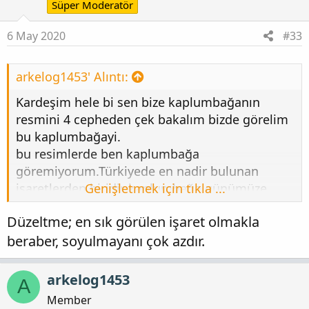
Süper Moderatör
6 May 2020
#33
arkelog1453' Alıntı:
Kardeşim hele bi sen bize kaplumbağanın
resmini 4 cepheden çek bakalım bizde görelim
bu kaplumbağayi.
bu resimlerde ben kaplumbağa
göremiyorum.Türkiyede en nadir bulunan
işaretlerden biridir kaplumbağa günümüze
Genişletmek için tıkla ...
soyulmamış nadir raslanır.. Doğa olarak
Düzeltme; en sık görülen işaret olmakla
bakarsak evet kaplumbağanın yaşam alanına
beraber, soyulmayanı çok azdır.
uygun bir yer gibi geldi. Lakin ben kaplumbağa
göremiyorum
... onun resmini at 4
cepheden
arkelog1453
A
Member