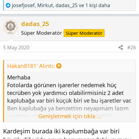
T
josefjosef
,
Mirkut
,
dadas_25
ve 1 kişi daha
e
p
dadas_25
k
i
Süper Moderatör
Süper Moderatör
l
e
5 May 2020
#26
r
:
Hakan8181' Alıntı:
Merhaba
Fotolarda görünen işarerler nedemek hüç
tecrüben yok yardımıcı olabilirmisiniz 2 adet
kaplubağa var biri küçük biri ve bu işaretler var.
Ben kaplubağa ya benzettim neyapmam lazım
yardımcı olursanız sevinirim saygılar
Genişletmek için tıkla ...
Ekli
dosyayı görüntüle 277263
Kardeşim burada iki kaplumbağa var biri