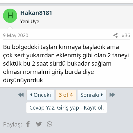
e
p
Hakan8181
H
k
i
Yeni Üye
l
e
9 May 2020
#36
r
Bu bölgedeki taşları kırmaya başladık ama
:
çok sert yukarrdan eklenmiş gibi olan 2 taneyi
söktük bu 2 saat sürdü bukadar sağlam
olması normalmi giriş burda diye
düşünüyorduk
First
Son
Önceki
3 of 4
Sonraki
Cevap Yaz. Giriş yap - Kayıt ol.
Facebook
Twitter
WhatsApp
Paylaş: