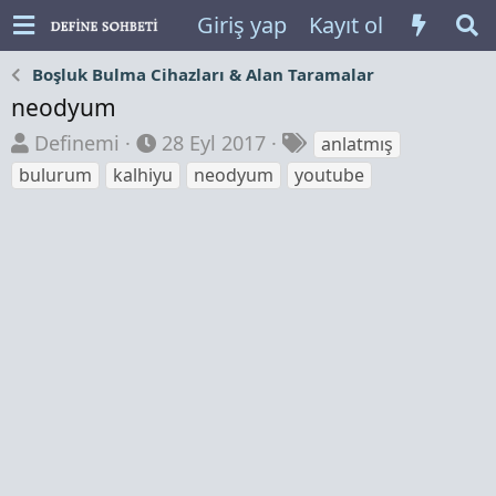
Giriş yap
Kayıt ol
Boşluk Bulma Cihazları & Alan Taramalar
neodyum
K
B
E
Definemi
28 Eyl 2017
anlatmış
o
a
t
bulurum
kalhiyu
neodyum
youtube
n
ş
i
b
l
k
u
a
e
y
n
t
u
g
l
b
ı
e
a
ç
r
ş
t
l
a
a
r
t
i