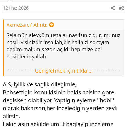
l
e
12 Haz 2026
#2
r
:
xxmezarci' Alıntı:
Selamün aleyküm ustalar nasılsınız durumunuz
nasıl iyisinizdir inşallah,bir halinizi sorayım
dedim malum sezon açıldı hepimize bol
nasipler inşallah
Ama ustalar bu işlerde başarıya ulaşan oldukça
Genişletmek için tıkla ...
az ve açıkçası günden güne inancımı
A.S, iyilik ve saglik dilegimle,
yitiriyorum galiba bişey bulamayacağız evet
Bahsettigin konu kisinin bakis acisina gore
Allah'tan ümit kesilmez ama sanki kendimizi
bu işlerle boşuna avuttuğumuzu düşünüyorum
degisken olabiliyor. Yaptigin eyleme ''hobi''
görüşleriniz neler
olarak bakarsan,her inceledigin yerden zevk
alirsin.
Lakin asiri sekilde umut baglayip inceleme