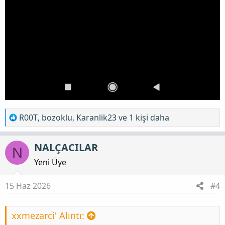
T
R00T
,
bozoklu
,
Karanlik23
ve 1 kişi daha
e
p
NALÇACILAR
N
k
i
Yeni Üye
l
e
15 Haz 2026
#4
r
:
xxmezarci' Alıntı: