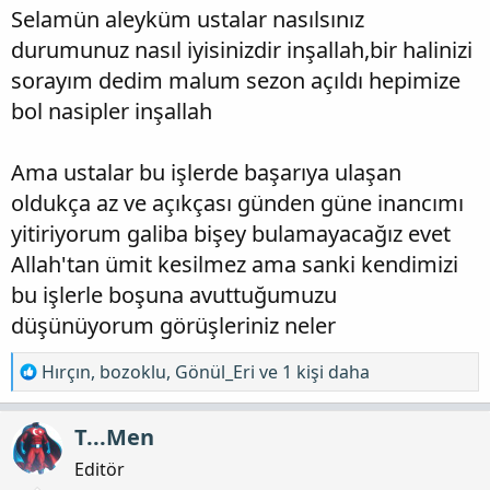
t
i
Selamün aleyküm ustalar nasılsınız
a
h
durumunuz nasıl iyisinizdir inşallah,bir halinizi
n
i
sorayım dedim malum sezon açıldı hepimize
bol nasipler inşallah
Ama ustalar bu işlerde başarıya ulaşan
oldukça az ve açıkçası günden güne inancımı
yitiriyorum galiba bişey bulamayacağız evet
Allah'tan ümit kesilmez ama sanki kendimizi
bu işlerle boşuna avuttuğumuzu
düşünüyorum görüşleriniz neler
T
Hırçın
,
bozoklu
,
Gönül_Eri
ve 1 kişi daha
e
p
T...Men
k
i
Editör