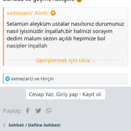
xxmezarci' Alıntı:
Selamün aleyküm ustalar nasılsınız durumunuz
nasıl iyisinizdir inşallah,bir halinizi sorayım
dedim malum sezon açıldı hepimize bol
nasipler inşallah
Ama ustalar bu işlerde başarıya ulaşan oldukça
Genişletmek için tıkla ...
az ve açıkçası günden güne inancımı
yitiriyorum galiba bişey bulamayacağız evet
T
xxmezarci
ve
Hırçın
Allah'tan ümit kesilmez ama sanki kendimizi
e
bu işlerle boşuna avuttuğumuzu düşünüyorum
p
Cevap Yaz. Giriş yap - Kayıt ol.
görüşleriniz neler
k
i
Facebook
Twitter
WhatsApp
Paylaş:
l
e
r
Sohbet / Define Sohbeti
: