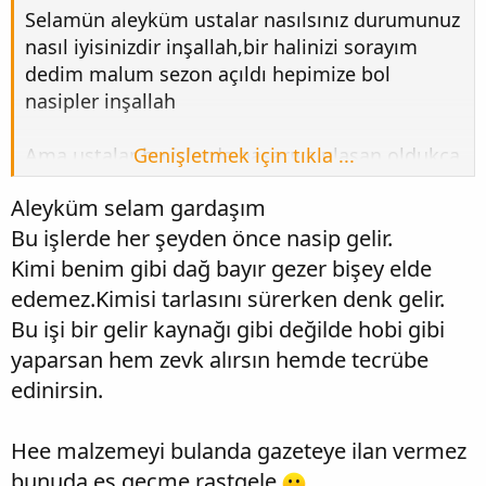
Selamün aleyküm ustalar nasılsınız durumunuz
nasıl iyisinizdir inşallah,bir halinizi sorayım
dedim malum sezon açıldı hepimize bol
nasipler inşallah
Ama ustalar bu işlerde başarıya ulaşan oldukça
Genişletmek için tıkla ...
az ve açıkçası günden güne inancımı
Aleyküm selam gardaşım
yitiriyorum galiba bişey bulamayacağız evet
Bu işlerde her şeyden önce nasip gelir.
Allah'tan ümit kesilmez ama sanki kendimizi
bu işlerle boşuna avuttuğumuzu düşünüyorum
Kimi benim gibi dağ bayır gezer bişey elde
görüşleriniz neler
edemez.Kimisi tarlasını sürerken denk gelir.
Bu işi bir gelir kaynağı gibi değilde hobi gibi
yaparsan hem zevk alırsın hemde tecrübe
edinirsin.
Hee malzemeyi bulanda gazeteye ilan vermez
bunuda es geçme rastgele