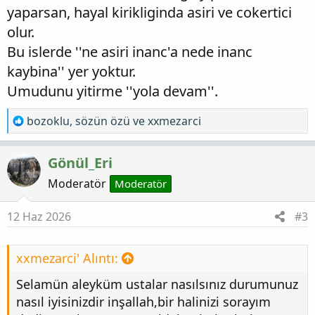
yaparsan, hayal kirikliginda asiri ve cokertici
olur.
Bu islerde ''ne asiri inanc'a nede inanc
kaybina'' yer yoktur.
Umudunu yitirme ''yola devam''.
T
bozoklu
,
sözün özü
ve
xxmezarci
e
p
Gönül_Eri
k
i
Moderatör
Moderatör
l
e
12 Haz 2026
#3
r
:
xxmezarci' Alıntı:
Selamün aleyküm ustalar nasılsınız durumunuz
nasıl iyisinizdir inşallah,bir halinizi sorayım