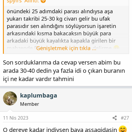
spyfrs' Alıntı:
önündeki 25 adımdaki parası alındıysa aşa
yukarı takribi 25-30 kg civarı gelir bu ufak
parasıdır sen alındığını söylüyorsun işaretin
arkasındaki kısma bakacaksın büyük para
arkadaki büyük kayalıkta kapakla girilen bir
mahzende Bulursan malı görünce delirme.
Genişletmek için tıkla ...
Son sorduklarıma da cevap versen abim bu
arada 30-40 dedin ya fazla idi o çıkan buranın
içi ne kadar vardır tahmini
kaplumbaga
Member
11 Nis 2023
#27
O dereye kadar indiysen baya assagidasin