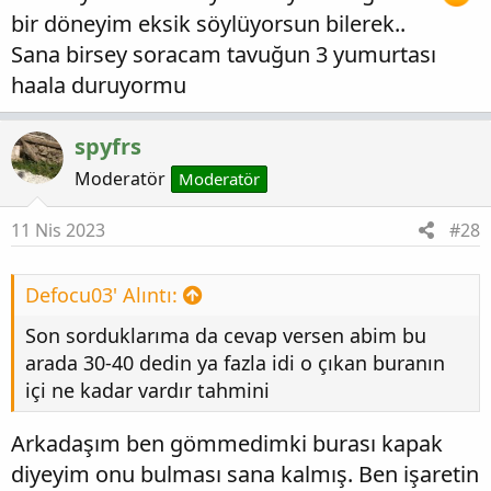
bir döneyim eksik söylüyorsun bilerek..
Sana birsey soracam tavuğun 3 yumurtası
haala duruyormu
spyfrs
Moderatör
Moderatör
11 Nis 2023
#28
Defocu03' Alıntı:
Son sorduklarıma da cevap versen abim bu
arada 30-40 dedin ya fazla idi o çıkan buranın
içi ne kadar vardır tahmini
Arkadaşım ben gömmedimki burası kapak
diyeyim onu bulması sana kalmış. Ben işaretin