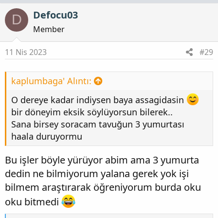
p
Defocu03
D
k
i
Member
l
e
11 Nis 2023
#29
r
:
kaplumbaga' Alıntı:
O dereye kadar indiysen baya assagidasin
bir döneyim eksik söylüyorsun bilerek..
Sana birsey soracam tavuğun 3 yumurtası
haala duruyormu
Bu işler böyle yürüyor abim ama 3 yumurta
dedin ne bilmiyorum yalana gerek yok işi
bilmem araştırarak öğreniyorum burda oku
oku bitmedi