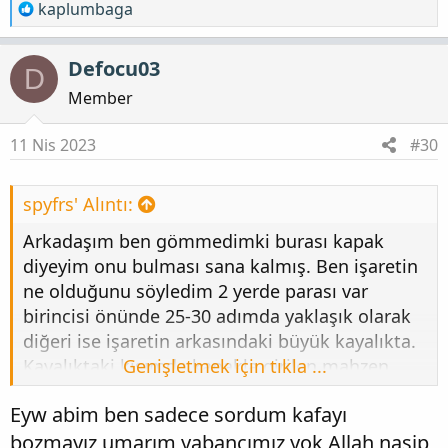
T
kaplumbaga
e
p
Defocu03
D
k
i
Member
l
e
11 Nis 2023
#30
r
:
spyfrs' Alıntı:
Arkadaşım ben gömmedimki burası kapak
diyeyim onu bulması sana kalmış. Ben işaretin
ne olduğunu söyledim 2 yerde parası var
birincisi önünde 25-30 adımda yaklaşık olarak
diğeri ise işaretin arkasındaki büyük kayalıkta.
Kayalıktaki kısımda kapakla girilen mahzen
Genişletmek için tıkla ...
olcak oda olcak içine ben koymadım ki malı
Eyw abim ben sadece sordum kafayı
ordaki miktarını bileyim bildiğim birşey varsa
bozmayız umarım yabancımız yok Allah nasip
önünden çıkartılan mal neyse arkadakide