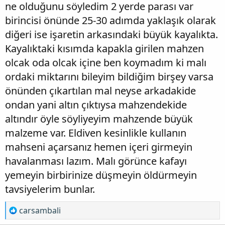
ne olduğunu söyledim 2 yerde parası var
birincisi önünde 25-30 adımda yaklaşık olarak
diğeri ise işaretin arkasındaki büyük kayalıkta.
Kayalıktaki kısımda kapakla girilen mahzen
olcak oda olcak içine ben koymadım ki malı
ordaki miktarını bileyim bildiğim birşey varsa
önünden çıkartılan mal neyse arkadakide
ondan yani altın çıktıysa mahzendekide
altındır öyle söyliyeyim mahzende büyük
malzeme var. Eldiven kesinlikle kullanın
mahseni açarsanız hemen içeri girmeyin
havalanması lazım. Malı görünce kafayı
yemeyin birbirinize düşmeyin öldürmeyin
tavsiyelerim bunlar.
T
carsambali
e