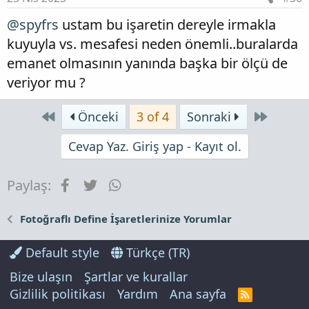
@spyfrs
ustam bu işaretin dereyle irmakla
kuyuyla vs. mesafesi neden önemli..buralarda
emanet olmasının yanında başka bir ölçü de
veriyor mu ?
First
Son
Önceki
3 of 4
Sonraki
Cevap Yaz. Giriş yap - Kayıt ol.
Facebook
Twitter
WhatsApp
Paylaş:
Fotoğraflı Define İşaretlerinize Yorumlar
Default style
Türkçe (TR)
Bize ulaşın
Şartlar ve kurallar
Gizlilik politikası
Yardım
Ana sayfa
R
S