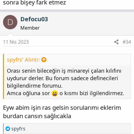
sonra bişey fark etmez
Defocu03
D
Member
11 Nis 2023
#34
spyfrs' Alıntı:
Orası senin bileceğin iş minareyi çalan kılıfını
uydurur derler. Bu forum sadece definecileri
bilgilendirme forumu.
Amca oğluna sor
o kısmı bizi ilgilendirmez.
Eyw abim işin ras gelsin sorularımı eklerim
burdan cansın sağlıcakla
T
spyfrs