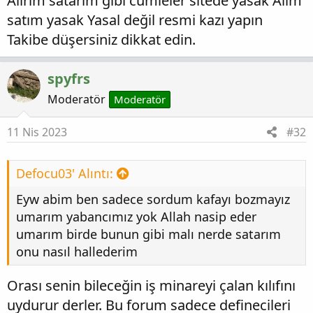
Alırım satarım gibi cümleler sitede yasak Alım
satım yasak Yasal değil resmi kazı yapın
Takibe düşersiniz dikkat edin.
spyfrs
Moderatör
Moderatör
11 Nis 2023
#32
Defocu03' Alıntı:
Eyw abim ben sadece sordum kafayı bozmayız
umarım yabancımız yok Allah nasip eder
umarım birde bunun gibi malı nerde satarım
onu nasıl hallederim
Orası senin bileceğin iş minareyi çalan kılıfını
uydurur derler. Bu forum sadece definecileri