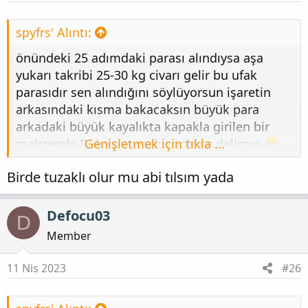
spyfrs' Alıntı:
önündeki 25 adımdaki parası alındıysa aşa
yukarı takribi 25-30 kg civarı gelir bu ufak
parasıdır sen alındığını söylüyorsun işaretin
arkasındaki kısma bakacaksın büyük para
arkadaki büyük kayalıkta kapakla girilen bir
mahzende Bulursan malı görünce delirme.
Genişletmek için tıkla ...
Birde tuzaklı olur mu abi tılsım yada
Defocu03
D
Member
11 Nis 2023
#26