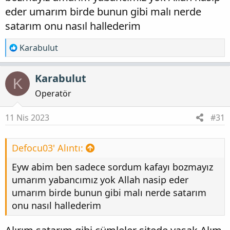
ondan yani altın çıktıysa mahzendekide altındır
eder umarım birde bunun gibi malı nerde
öyle söyliyeyim mahzende büyük malzeme var.
satarım onu nasıl hallederim
Eldiven kesinlikle kullanın mahseni açarsanız
hemen içeri girmeyin havalanması lazım. Malı
T
Karabulut
e
görünce kafayı yemeyin birbirinize düşmeyin
p
öldürmeyin tavsiyelerim bunlar.
Karabulut
K
k
i
Operatör
l
e
11 Nis 2023
#31
r
:
Defocu03' Alıntı:
Eyw abim ben sadece sordum kafayı bozmayız
umarım yabancımız yok Allah nasip eder
umarım birde bunun gibi malı nerde satarım
onu nasıl hallederim