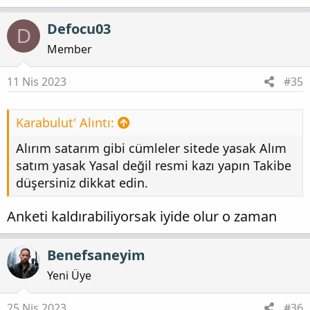
e
p
Defocu03
D
k
i
Member
l
e
11 Nis 2023
#35
r
:
Karabulut' Alıntı:
Alırım satarım gibi cümleler sitede yasak Alım
satım yasak Yasal değil resmi kazı yapın Takibe
düşersiniz dikkat edin.
Anketi kaldırabiliyorsak iyide olur o zaman
Benefsaneyim
Yeni Üye
25 Nis 2023
#36