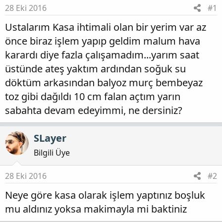
t
i
28 Eki 2016
#1
a
h
n
i
Ustalarım Kasa ihtimali olan bir yerim var az
önce biraz işlem yapıp geldim malum hava
karardı diye fazla çalışamadım...yarım saat
üstünde ateş yaktım ardından soğuk su
döktüm arkasından balyoz murç bembeyaz
toz gibi dağıldı 10 cm falan açtım yarın
sabahta devam edeyimmi, ne dersiniz?
SLayer
Bilgili Üye
28 Eki 2016
#2
Neye göre kasa olarak işlem yaptınız boşluk
mu aldınız yoksa makimayla mi baktiniz