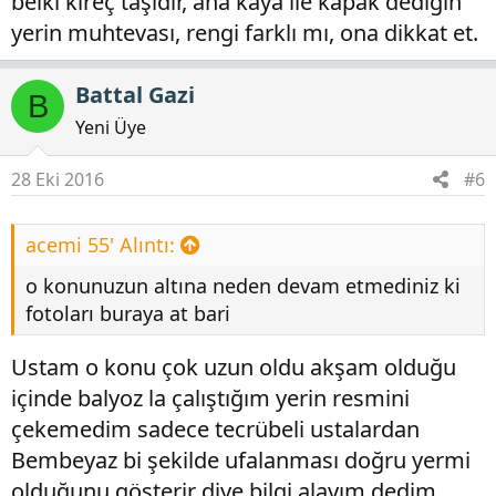
belki kireç taşıdır, ana kaya ile kapak dediğin
yerin muhtevası, rengi farklı mı, ona dikkat et.
Battal Gazi
B
Yeni Üye
28 Eki 2016
#6
acemi 55' Alıntı:
o konunuzun altına neden devam etmediniz ki
fotoları buraya at bari
Ustam o konu çok uzun oldu akşam olduğu
içinde balyoz la çalıştığım yerin resmini
çekemedim sadece tecrübeli ustalardan
Bembeyaz bi şekilde ufalanması doğru yermi
olduğunu gösterir diye bilgi alayım dedim...