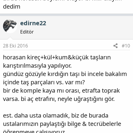
dedim
edirne22
Editör
28 Eki 2016
#10
horasan kireç+kül+kum&küçük taşların
karıştırılmasıyla yapılıyor.
gündüz gözüyle kırdığın taşı bi incele bakalım
içinde taş parçaları vs. var mı?
bir de komple kaya mı orası, etrafta toprak
varsa. bi aç etrafını, neyle uğraştığını gör.
est. daha usta olamadık, biz de burada
ustalarımızın paylaştığı bilge & tecrübelerle
öğrenmeye çalışıyoruz.