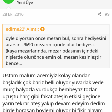
Yeni Üye
28 Eki 2016
#9
edirne22' Alıntı:
öyle diyorsan önce mezarı bul, sonra hediyesini
ararsın...%90 mezarın içinde olur hediyesi.
(kaya mezarlarında, mezar odasının içindeki
nişlerde olur)önce emin ol, mezarı kesinleştir
bence...
Ustam malum acemiyiz kolay olandan
başladık çok bariz belli oluyor yuvarlak vede
murç balyozla vurdukça bembeyaz tozlar
uçuştu harç gibi fakat ateşin etkisi geçince
yarın tekrar ateş yakıp devam edeyim dedim
birde horasan böylemi oluyor bi fikir alayım