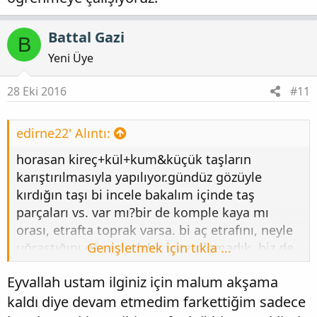
Battal Gazi
B
Yeni Üye
28 Eki 2016
#11
edirne22' Alıntı:
horasan kireç+kül+kum&küçük taşların
karıştırılmasıyla yapılıyor.gündüz gözüyle
kırdığın taşı bi incele bakalım içinde taş
parçaları vs. var mı?bir de komple kaya mı
orası, etrafta toprak varsa. bi aç etrafını, neyle
uğraştığını gör.est. daha usta olamadık, biz de
Genişletmek için tıkla ...
burada ustalarımızın paylaştığı bilge &
Eyvallah ustam ilginiz için malum akşama
tecrübelerle öğrenmeye çalışıyoruz.
kaldı diye devam etmedim farkettiğim sadece