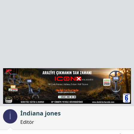
a
h
n
i
İndiana jones
İ
Editör