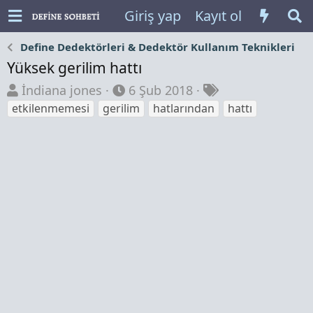
Giriş yap
Kayıt ol
Define Dedektörleri & Dedektör Kullanım Teknikleri
Yüksek gerilim hattı
K
B
E
İndiana jones
6 Şub 2018
o
a
t
etkilenmemesi
gerilim
hatlarından
hattı
n
ş
i
b
l
k
u
a
e
y
n
t
u
g
l
b
ı
e
a
ç
r
ş
t
l
a
a
r
t
i