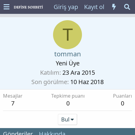
Giriş yap
Kayıt ol
T
tomman
Yeni Üye
Katılım
23 Ara 2015
Son görülme
10 Haz 2018
Mesajlar
Tepkime puanı
Puanları
7
0
0
Bul
Gönderiler
Hakkında