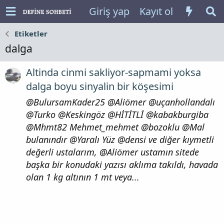
Giriş yap
Kayıt ol
Etiketler
dalga
Altinda cinmi sakliyor-sapmami yoksa
dalga boyu sinyalin bir köşesimi
@BulursamKader25 @Aliömer @uçanhollandalı
@Turko @Keskingöz @HİTİTLİ @kabakburgiba
@Mhmt82 Mehmet_mehmet @bozoklu @Mal
bulanındır @Yaralı Yüz @densi ve diğer kıymetli
değerli ustalarım, @Aliömer ustamın sitede
başka bir konudaki yazısı aklıma takıldı, havada
olan 1 kg altının 1 mt veya...