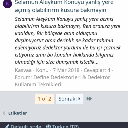
Selamun Aleyküm Konuyu yanlış yere
K
açmış olabilirirm kusura bakmayın
Selamun Aleyküm Konuyu yanlış yere açmış
olabilirirm kusura bakmayın, Ben aranıza yeni
katıldım, Bir bölgede altın oldugunu
düşünüyoruz ama derinlik ne kadar tahmin
edemiyoruz dedektör yardımı ile bu işi çözmek
istiyoruz ama bu konular hakkında bilgimiz
olmadığı için size danışmak istedik...
Kasvaa
Konu
7 Mar 2018
Cevaplar: 4
Forum:
Define Dedektörleri & Dedektör
Kullanım Teknikleri
Son
1 of 2
Sonraki
Etiketler
Default style
Türkçe (TR)