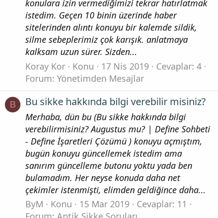
konulara izin vermediğimizi tekrar hatırlatmak
istedim. Geçen 10 binin üzerinde haber
sitelerinden alıntı konuyu bir kalemde sildik,
silme sebeplerimiz çok karışık. anlatmaya
kalksam uzun sürer. Sizden...
Koray Kor
Konu
17 Nis 2019
Cevaplar: 4
Forum:
Yönetimden Mesajlar
Bu sikke hakkında bilgi verebilir misiniz?
B
Merhaba, dün bu (Bu sikke hakkında bilgi
verebilirmisiniz? Augustus mu? | Define Sohbeti
- Define İşaretleri Çözümü ) konuyu açmıştım,
bugün konuyu güncellemek istedim ama
sanırım güncelleme butonu yoktu yada ben
bulamadım. Her neyse konuda daha net
çekimler istenmişti, elimden geldiğince daha...
ByM
Konu
15 Mar 2019
Cevaplar: 11
Forum:
Antik Sikke Soruları