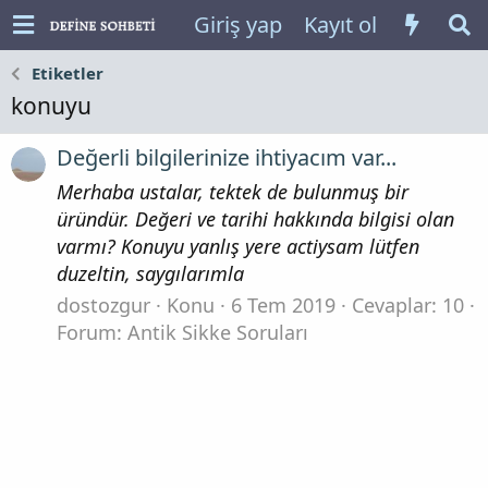
Giriş yap
Kayıt ol
Etiketler
konuyu
Değerli bilgilerinize ihtiyacım var...
Merhaba ustalar, tektek de bulunmuş bir
üründür. Değeri ve tarihi hakkında bilgisi olan
varmı? Konuyu yanlış yere actiysam lütfen
duzeltin, saygılarımla
dostozgur
Konu
6 Tem 2019
Cevaplar: 10
Forum:
Antik Sikke Soruları