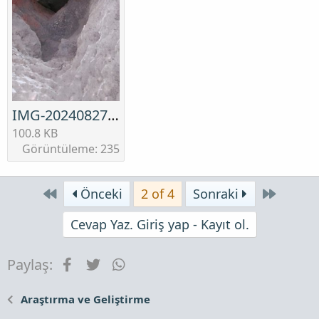
IMG-20240827-WA0018.jpg
100.8 KB
Görüntüleme: 235
First
Son
Önceki
2 of 4
Sonraki
Cevap Yaz. Giriş yap - Kayıt ol.
Facebook
Twitter
WhatsApp
Paylaş:
Araştırma ve Geliştirme