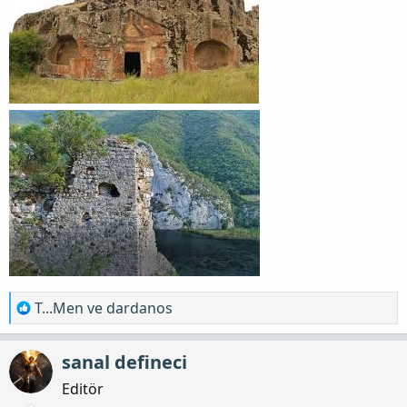
T
T...Men
ve
dardanos
e
p
sanal defineci
k
i
Editör