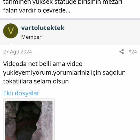
tahminen yüksek statüde birisinin mezarı
falan vardır o çevrede...
vartolutektek
V
Member
27 Ağu 2024
#24
Videoda net belli ama video
yukleyemiyorum.yorumlariniz için sagolun
tokatlilara selam olsun
Ekli dosyalar