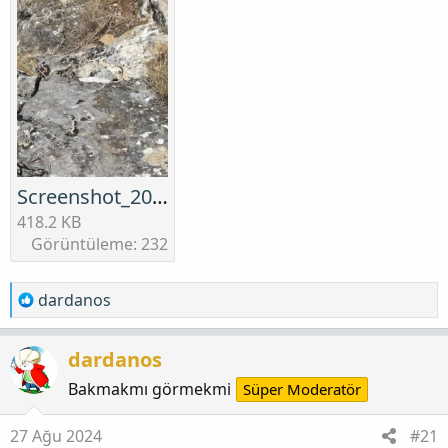
Screenshot_20240824_181004_Instagram.jpg
418.2 KB
Görüntüleme: 232
T
dardanos
e
p
dardanos
k
i
Bakmakmı görmekmi
Süper Moderatör
l
e
27 Ağu 2024
#21