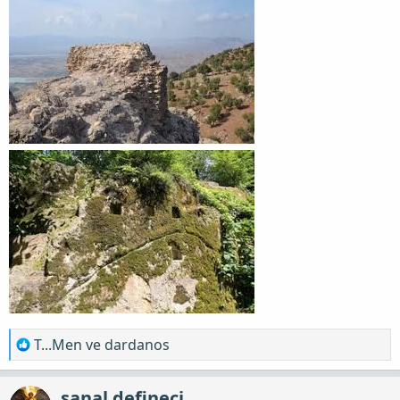
T
T...Men
ve
dardanos
e
p
sanal defineci