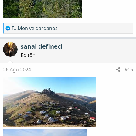
T
T...Men
ve
dardanos
e
p
sanal defineci
k
i
Editör
l
e
26 Ağu 2024
#16
r
: