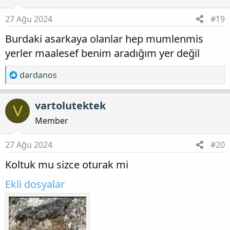
l
e
27 Ağu 2024
#19
r
Burdaki asarkaya olanlar hep mumlenmis
:
yerler maalesef benim aradığım yer değil
T
dardanos
e
p
vartolutektek
V
k
i
Member
l
e
27 Ağu 2024
#20
r
Koltuk mu sizce oturak mi
:
Ekli dosyalar