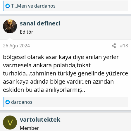
T
T...Men
ve
dardanos
e
p
sanal defineci
k
i
Editör
l
e
26 Ağu 2024
#18
r
bölgesel olarak asar kaya diye anılan yerler
:
var.mesela ankara polatıda,tokat
turhalda...tahminen türkiye genelinde yüzlerce
asar kaya adında bölge vardır..en azından
eskiden bu atla anılıyorlarmış..
T
dardanos
e
p
vartolutektek
V
k
i
Member