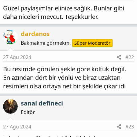
r
Güzel paylaşımlar elinize sağlık. Bunlar gibi
:
daha niceleri mevcut. Teşekkürler.
dardanos
Bakmakmı görmekmi
Süper Moderatör
27 Ağu 2024
#22
Bu resimde görülen şekle göre koltuk değil.
En azından dört bir yönlü ve biraz uzaktan
resimleri olsa ortaya net bir şekilde çıkar idi
sanal defineci
Editör
27 Ağu 2024
#23