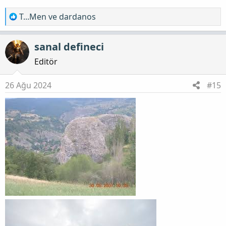
T
T...Men
ve
dardanos
e
p
sanal defineci
k
i
Editör
l
e
26 Ağu 2024
#15
r
: