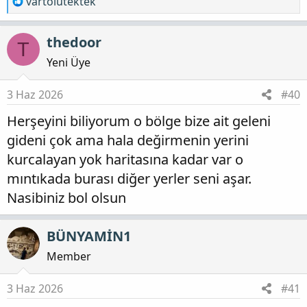
T
vartolutektek
e
p
thedoor
T
k
i
Yeni Üye
l
e
3 Haz 2026
#40
r
Herşeyini biliyorum o bölge bize ait geleni
:
gideni çok ama hala değirmenin yerini
kurcalayan yok haritasına kadar var o
mıntıkada burası diğer yerler seni aşar.
Nasibiniz bol olsun
BÜNYAMİN1
Member
3 Haz 2026
#41