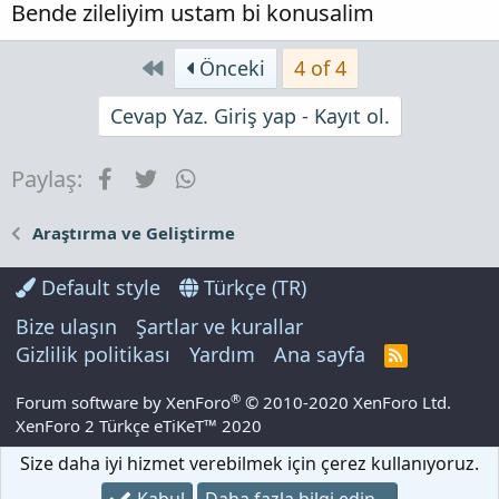
Bende zileliyim ustam bi konusalim
First
Önceki
4 of 4
Cevap Yaz. Giriş yap - Kayıt ol.
Facebook
Twitter
WhatsApp
Paylaş:
Araştırma ve Geliştirme
Default style
Türkçe (TR)
Bize ulaşın
Şartlar ve kurallar
Gizlilik politikası
Yardım
Ana sayfa
R
S
S
®
Forum software by XenForo
© 2010-2020 XenForo Ltd.
XenForo 2 Türkçe eTiKeT™ 2020
Size daha iyi hizmet verebilmek için çerez kullanıyoruz.