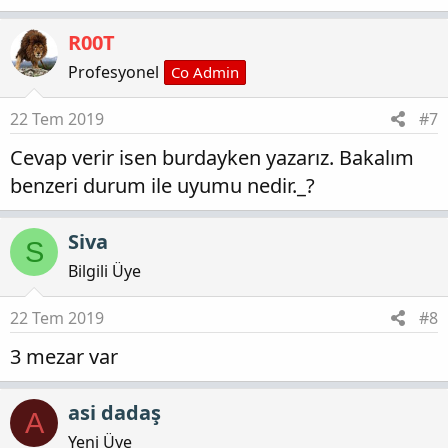
R00T
Profesyonel
Co Admin
22 Tem 2019
#7
Cevap verir isen burdayken yazarız. Bakalım
benzeri durum ile uyumu nedir._?
Siva
S
Bilgili Üye
22 Tem 2019
#8
3 mezar var
asi dadaş
A
Yeni Üye