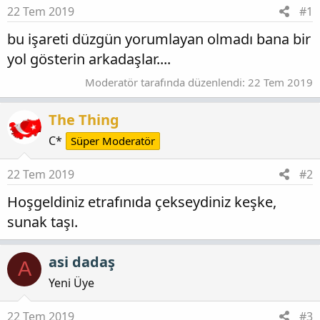
t
i
22 Tem 2019
#1
a
h
n
i
bu işareti düzgün yorumlayan olmadı bana bir
yol gösterin arkadaşlar....
Moderatör tarafında düzenlendi:
22 Tem 2019
The Thing
C*
Süper Moderatör
22 Tem 2019
#2
Hoşgeldiniz etrafınıda çekseydiniz keşke,
sunak taşı.
asi dadaş
A
Yeni Üye
22 Tem 2019
#3