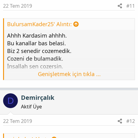
22 Tem 2019
#11
BulursamKader25' Alıntı:
Ahhh Kardasim ahhhh.
Bu kanallar bas belasi.
Biz 2 senedir cozemedik.
Cozeni de bulamadik.
İnsallah sen cozersin.
Genişletmek için tıkla ...
Ekli dosyayı görüntüle 251444
[/QUOT
:254 :200
Demirçalık
D
Aktif Üye
22 Tem 2019
#12