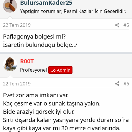
BulursamKader25
Yaptigim Yorumlar; Resmi Kazilar İcin Gecerlidir.
22 Tem 2019
#5
Paflagonya bolgesi mi?
İsaretin bulundugu bolge..?
R00T
Profesyonel
Co Admin
22 Tem 2019
#6
Evet zor ama imkanı var.
Kaç çeşme var o sunak taşına yakın.
Bide araziyi görsek iyi olur.
Sırtı dışarda kalan yasnyana yerde duran sofra
kaya gibi kaya var mı 30 metre civarlarında.