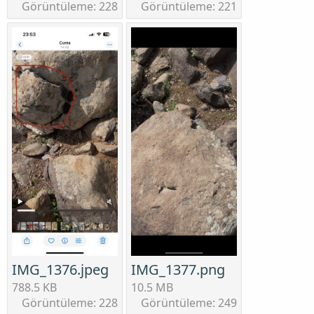
Görüntüleme: 228
Görüntüleme: 221
kendisini bu fiili işlemeye gerekli cihazları
temin etmek suretiyle sevk eden kişilerin
kimliklerini açıklaması ve yakalanmasını
sağlaması hâlinde, mahkeme verilecek cezada
indirim yapabileceği gibi, ceza verilmesine yer
olmadığına da karar verebilir."
IMG_1376.jpeg
IMG_1377.png
788.5 KB
10.5 MB
Görüntüleme: 228
Görüntüleme: 249