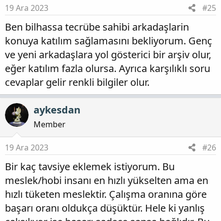
t
i
19 Ara 2023
#25
a
h
n
i
Ben bilhassa tecrübe sahibi arkadaşlarin
konuya katılım sağlamasını bekliyorum. Genç
ve yeni arkadaşlara yol gösterici bir arşiv olur,
eğer katılım fazla olursa. Ayrıca karşılıklı soru
cevaplar gelir renkli bilgiler olur.
aykesdan
Member
19 Ara 2023
#26
Bir kaç tavsiye eklemek istiyorum. Bu
meslek/hobi insanı en hızlı yükselten ama en
hızlı tüketen meslektir. Çalışma oranına göre
başarı oranı oldukça düşüktür. Hele ki yanlış