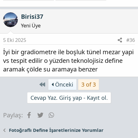
Birisi37
Yeni Üye
5 Eki 2025
#36
İyi bir gradiometre ile boşluk tünel mezar yapi
vs tespit edilir o yüzden teknolojisiz define
aramak çölde su aramaya benzer
First
Önceki
3 of 3
Cevap Yaz. Giriş yap - Kayıt ol.
Facebook
Twitter
WhatsApp
Paylaş:
Fotoğraflı Define İşaretlerinize Yorumlar