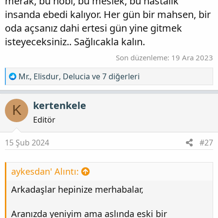
merak, bu hobi, bu meslek, bu hastalık
insanda ebedi kalıyor. Her gün bir mahsen, bir
oda açsanız dahi ertesi gün yine gitmek
isteyeceksiniz.. Sağlıcakla kalın.
Son düzenleme:
19 Ara 2023
T
Mr.
,
Elisdur
,
Delucia
ve 7 diğerleri
e
p
kertenkele
K
k
i
Editör
l
e
15 Şub 2024
#27
r
:
aykesdan' Alıntı:
Arkadaşlar hepinize merhabalar,
Aranızda yeniyim ama aslında eski bir