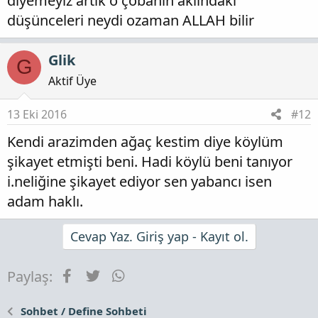
diyemeyiz artık o çobanın aklındaki
düşünceleri neydi ozaman ALLAH bilir
Glik
G
Aktif Üye
13 Eki 2016
#12
Kendi arazimden ağaç kestim diye köylüm
şikayet etmişti beni. Hadi köylü beni tanıyor
i.neliğine şikayet ediyor sen yabancı isen
adam haklı.
Cevap Yaz. Giriş yap - Kayıt ol.
Facebook
Twitter
WhatsApp
Paylaş:
Sohbet / Define Sohbeti