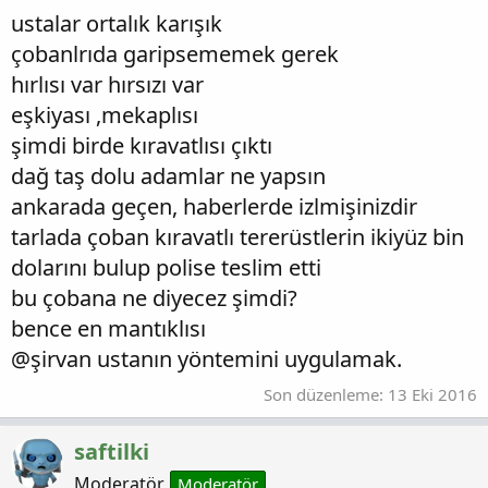
ustalar ortalık karışık
çobanlrıda garipsememek gerek
hırlısı var hırsızı var
eşkiyası ,mekaplısı
şimdi birde kıravatlısı çıktı
dağ taş dolu adamlar ne yapsın
ankarada geçen, haberlerde izlmişinizdir
tarlada çoban kıravatlı tererüstlerin ikiyüz bin
dolarını bulup polise teslim etti
bu çobana ne diyecez şimdi?
bence en mantıklısı
@şirvan ustanın yöntemini uygulamak.
Son düzenleme:
13 Eki 2016
saftilki
Moderatör
Moderatör