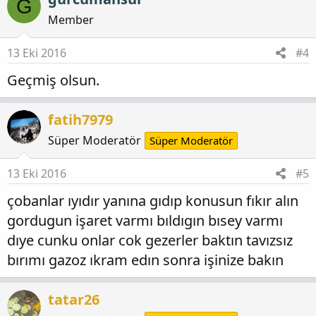
G
Member
13 Eki 2016
#4
Geçmiş olsun.
fatih7979
Süper Moderatör
Süper Moderatör
13 Eki 2016
#5
çobanlar ıyıdır yanına gıdıp konusun fıkır alın
gordugun işaret varmı bıldıgın bısey varmı
dıye cunku onlar cok gezerler baktın tavızsız
bırımı gazoz ıkram edın sonra işinize bakın
tatar26