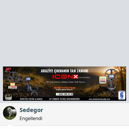
a
h
n
i
Sedegor
Engellendi