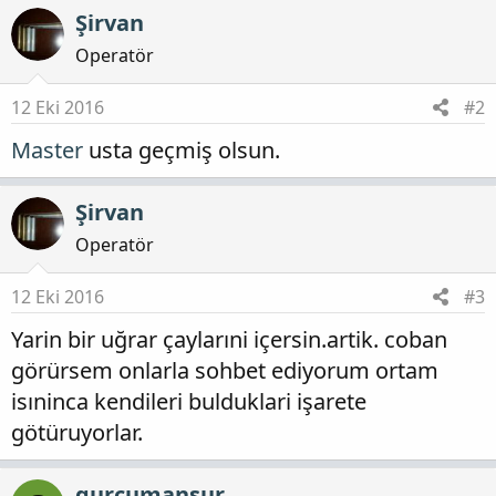
Şirvan
Operatör
12 Eki 2016
#2
Master
usta geçmiş olsun.
Şirvan
Operatör
12 Eki 2016
#3
Yarin bir uğrar çaylarıni içersin.artik. coban
görürsem onlarla sohbet ediyorum ortam
isıninca kendileri bulduklari işarete
götüruyorlar.
gurcumansur